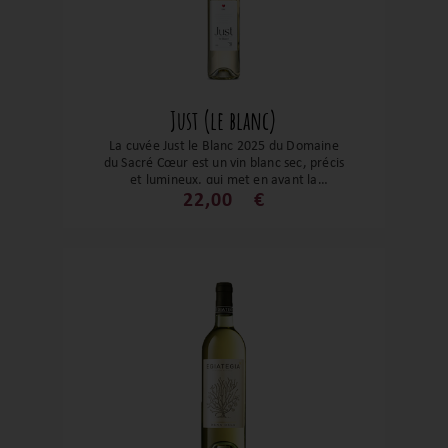
Just (le blanc)
La cuvée Just le Blanc 2025 du Domaine
du Sacré Cœur est un vin blanc sec, précis
et lumineux, qui met en avant la
fraîcheur et la pureté aromatique dans
22,00
€
un style tendu, droit et fidèle à son
terroir d’altitude.