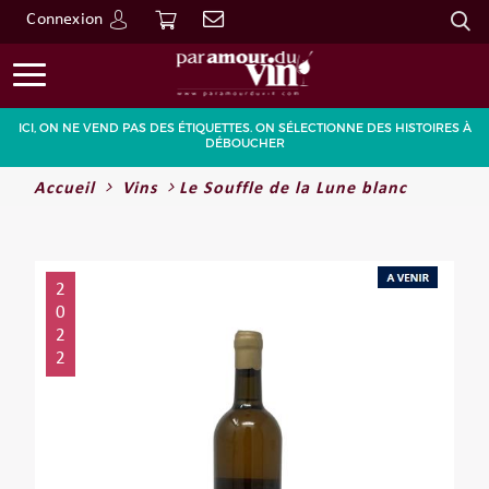
Connexion
Go
ICI, ON NE VEND PAS DES ÉTIQUETTES. ON SÉLECTIONNE DES HISTOIRES À
DÉBOUCHER
Accueil
Vins
Le Souffle de la Lune blanc
2
0
2
2