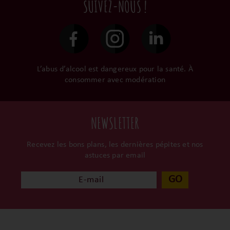
SUIVEZ-NOUS !
le gardent précieusement
48h et confiées aux
dans leur propre cave et
transporteurs.
surtout ils partagent leur
passion avec nous.
L’abus d’alcool est dangereux pour la santé. À
consommer avec modération
NEWSLETTER
Recevez les bons plans, les dernières pépites et nos
astuces par email
GO