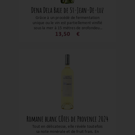
Dena Dela Baie de St-Jean-De-Luz
Grâce à un procédé de fermentation
unique ou le vin est partiellement vinifié
sous la mer à 15 mètres de profondeur
dans la baie de Saint-Jean-de-Luz. La
13,50
€
notion de millésime fait place à la date
d’immersion. Le bouquet est riche et
complexe sur des notes citronnées,
goyave et fruits de la passion. En bouche,
le jus est bien structuré avec sur une note
saline et minérale, le tout soutenu par
une belle fraîcheur renforcée par son
léger perlant.
Romane blanc Côtes de Provence 2024
Tout en délicatesse, elle révèle toutefois
sa note minérale et de fruit frais. En