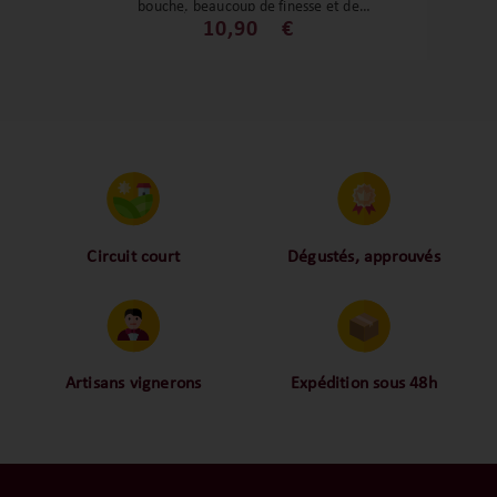
bouche, beaucoup de finesse et de
fraîcheur. Un blanc de Provence comme
10,90
€
on les aime ! Un vrai régal à partager !
Circuit court
Dégustés, approuvés
Proche des vignerons,
Nos palais ont dégusté et
proche des consommateurs
approuvé toutes les
! La proximité, le partage,
bouteilles sélectionnées,
la confiance font partie de
alors oui ça fait beaucoup
notre ADN c’est pourquoi
mais nous sommes des
Artisans vignerons
Expédition sous 48h
nous limitons les
amoureux-exigeants du vin.
Ils cultivent leurs vignes
Conditionnées dans un
intermédiaires et
tout en respectant leur
emballage anti-casse, vos
privilégions les nos achats
terroir, iIs aiment
commandes sont toutes
en direct du domaine.
tellement leurs vins qu’ils
traitées dans un délai de