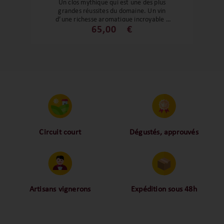
Un clos mythique qui est une des plus
grandes réussites du domaine. Un vin
d’une richesse aromatique incroyable !
Une cuvée juteuse sur des notes de
65,00
€
réglisse et de baies noires. Une longueur
interminable et une finale sur les épices.
Un très grand Chinon !
Circuit court
Dégustés, approuvés
Proche des vignerons,
Nos palais ont dégusté et
proche des consommateurs
approuvé toutes les
! La proximité, le partage,
bouteilles sélectionnées,
la confiance font partie de
alors oui ça fait beaucoup
notre ADN c’est pourquoi
mais nous sommes des
Artisans vignerons
Expédition sous 48h
nous limitons les
amoureux-exigeants du vin.
Ils cultivent leurs vignes
Conditionnées dans un
intermédiaires et
tout en respectant leur
emballage anti-casse, vos
privilégions les nos achats