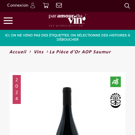
Connexion
Go
ICI, ON NE VEND PAS DES ÉTIQUETTES. ON SÉLECTIONNE DES HISTOIRES À
DÉBOUCHER
Accueil
Vins
La Pièce d'Or AOP Saumur
2
0
2
4