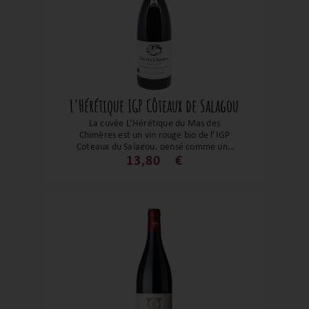
L'Hérétique IGP Côteaux de Salagou
La cuvée L’Hérétique du Mas des
Chimères est un vin rouge bio de l’IGP
Coteaux du Salagou, pensé comme une
interprétation audacieuse des cépages
13,80
€
non traditionnels sur les terres rouges du
Salagou. Ce vin se distingue par sa
profondeur aromatique, ses tanins
souples et onctueux et son équilibre
global qui invite à une dégustation
contemplative.