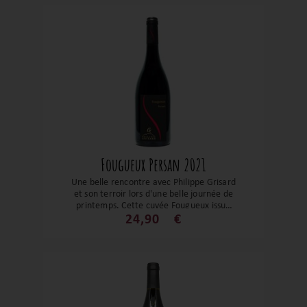
Fougueux Persan 2021
Une belle rencontre avec Philippe Grisard
et son terroir lors d'une belle journée de
printemps. Cette cuvée Fougueux issue
du cépage savoyard du Persan donne un
24,90
€
vin aussi exceptionnel que rare. C'est un
bel exemple d'harmonie et d'équilibre, de
fraîcheur et de puissance. Fruité, épicé et
d'une belle structure, ce Persan vous
surprendra !