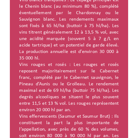
Vins blancs tranquilles : Le cépage principal est
le Chenin blanc (au minimum 80 %), complété
éventuellement par le Chardonnay ou le
Sauvignon blanc. Les rendements maximaux
sont fixés à 65 hl/ha (buttoir à 75 hl/ha). Les
vins titrent généralement 12 à 13,5 % vol, avec
une acidité marquée (souvent 5 à 7 g/L en
acide tartrique) et un potentiel de garde élevé.
La production annuelle est d’environ 30 000 à
35 000 hl.
Vins rouges et rosés : Les rouges et rosés
reposent majoritairement sur le Cabernet
franc, complété par le Cabernet sauvignon, le
Pineau d’Aunis ou le Grolleau. Le rendement
maximal est de 69 hl/ha (buttoir 75 hl/ha). Les
degrés alcooliques se situent le plus souvent
entre 11,5 et 13 % vol. Les rouges représentent
environ 20 000 hl par an.
Vins effervescents (Saumur et Saumur Brut) : Ils
constituent la part la plus importante de
l’appellation, avec près de 60 % des volumes,
soit environ 80 000 à 90 000 hl par an. Les