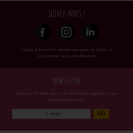
terroir, iIs aiment
commandes sont toutes
en direct du domaine.
tellement leurs vins qu’ils
traitées dans un délai de
SUIVEZ-NOUS !
le gardent précieusement
48h et confiées aux
dans leur propre cave et
transporteurs.
surtout ils partagent leur
passion avec nous.
L’abus d’alcool est dangereux pour la santé. À
consommer avec modération
NEWSLETTER
Recevez les bons plans, les dernières pépites et nos
astuces par email
GO