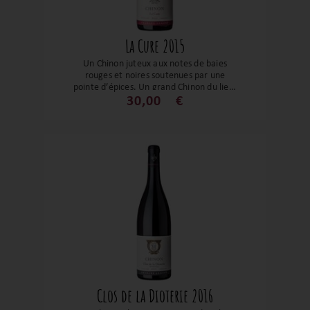
La Cure 2015
Un Chinon juteux aux notes de baies
rouges et noires soutenues par une
pointe d’épices. Un grand Chinon du lieu-
dit Clos de la Cure et d’une petite
30,00
€
parcelle du Clos de la Chapelle,
l’empêchant de conserver sa
dénomination « Clos de la Cure ». Mené
en bio c’est un vin souple avec une belle
fraîcheur et une longueur salivante.
Clos de la Dioterie 2016