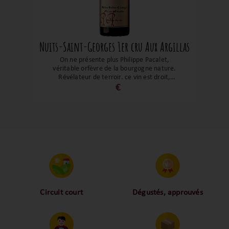
Nuits-Saint-Georges 1er cru Aux Argillas
On ne présente plus Philippe Pacalet,
véritable orfèvre de la bourgogne nature.
Révélateur de terroir, ce vin est droit,
bien structuré autour des petits fruits
€
rouges et noirs avec des tanins fins et
élégants, des arômes de bois de rose et
fleurs sauvages avec une finale tout en
fraîcheur. Tout simplement
exceptionnel !
Circuit court
Dégustés, approuvés
Proche des vignerons,
Nos palais ont dégusté et
proche des consommateurs
approuvé toutes les
! La proximité, le partage,
bouteilles sélectionnées,