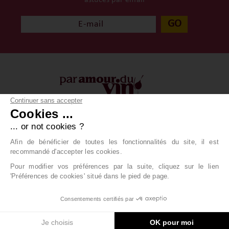
GO
Continuer sans accepter
Cookies ...
À propos
Vos achats
... or not cookies ?
Qui sommes-nous ?
Conditions générales
Afin de bénéficier de toutes les fonctionnalités du site, il est
Contact
Livraison
recommandé d'accepter les cookies.
Paiement
Pour modifier vos préférences par la suite, cliquez sur le lien
'Préférences de cookies' situé dans le pied de page.
/
/
/
/
Info & Livraision
Boondooa
CGV
Mentions légales
Consentements certifiés par
/
Données personnelles
Cliquez-ici pour modifier vos préférences en
matière de cookies
Je choisis
OK pour moi