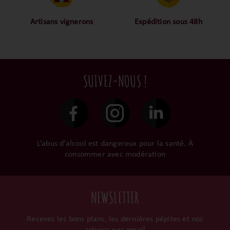
la confiance font partie de
alors oui ça fait beaucoup
notre ADN c’est pourquoi
mais nous sommes des
Artisans vignerons
Expédition sous 48h
nous limitons les
amoureux-exigeants du vin.
Ils cultivent leurs vignes
Conditionnées dans un
intermédiaires et
tout en respectant leur
emballage anti-casse, vos
privilégions les nos achats
terroir, iIs aiment
commandes sont toutes
en direct du domaine.
tellement leurs vins qu’ils
traitées dans un délai de
SUIVEZ-NOUS !
le gardent précieusement
48h et confiées aux
dans leur propre cave et
transporteurs.
surtout ils partagent leur
passion avec nous.
L’abus d’alcool est dangereux pour la santé. À
consommer avec modération
NEWSLETTER
Recevez les bons plans, les dernières pépites et nos
astuces par email