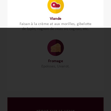
Viande
Faisan à la crème at aux morilles, gibelotte
de lapin, rognon de veau au cognac, etc.
Fromage
Epoisses, Livarot.