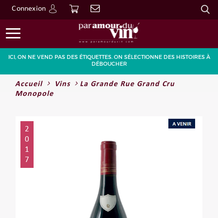
Connexion
Go
ICI, ON NE VEND PAS DES ÉTIQUETTES. ON SÉLECTIONNE DES HISTOIRES À
DÉBOUCHER
Accueil
Vins
La Grande Rue Grand Cru
Monopole
2
0
1
7