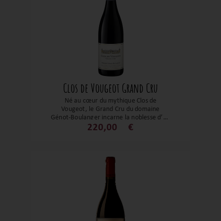
splendide !
Clos de Vougeot Grand Cru
Né au cœur du mythique Clos de
Vougeot, le Grand Cru du domaine
Génot-Boulanger incarne la noblesse d’un
terroir séculaire alliée à la précision
220,00
€
d’une vinification artisanale. Sur ce sol
chargé d’histoire, le Pinot Noir s’exprime
avec une rare élégance : fruit éclatant,
tanins fins, profondeur racée. Un vin de
caractère, taillé pour la garde mais déjà
irrésistible, qui conjugue l’âme de la
Bourgogne à l’élan d’un domaine en
pleine ascension. Un flacon à la fois
prestigieux et vibrant, pour amateurs
éclairés ou curieux en quête de grandeur.