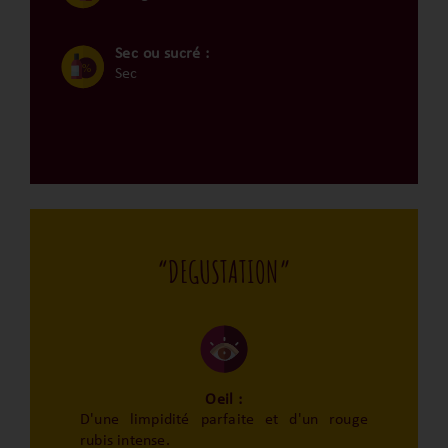
Sec ou sucré :
Sec
“DEGUSTATION”
Oeil :
D'une limpidité parfaite et d'un rouge
rubis intense.