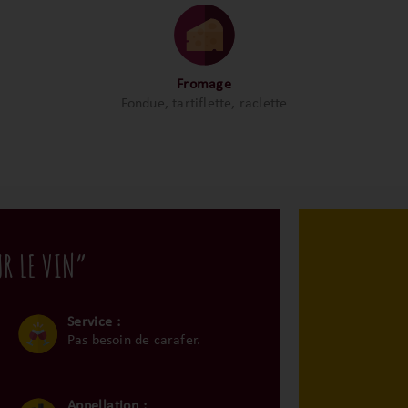
Fromage
Fondue, tartiflette, raclette
UR LE VIN”
Service :
Pas besoin de carafer.
Appellation :