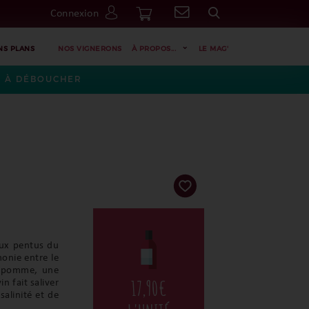
Connexion
Go
NS PLANS
NOS VIGNERONS
À PROPOS...
LE MAG'
ES À DÉBOUCHER
aux pentus du
onie entre le
de pomme, une
17,90
€
n fait saliver
salinité et de