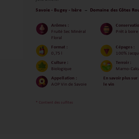
Savoie - Bugey - Isère
Domaine des Côtes Ro
Arômes :
Conservatio
Fruité Sec Minéral
Prêt à boire
Floral
Format :
Cépages :
0,75 l
100% Jacqu
Culture :
Terroir :
Biologique
Marno-Calca
Appellation :
En savoir plus sur
AOP Vin de Savoie
le vin
* Contient des sulfites