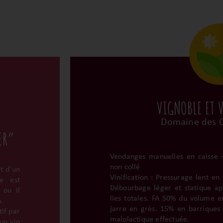
VIGNOBLE ET 
Domaine des C
ER”
Vendanges manuelles en caisse –
non collé
t d’un
Vinification : Pressurage lent en
re est
Débourbage léger et statique apr
 ou il
lies totales. FA 50% du volume e
.
jarre en grès. 15% en barriques 
tif par
malolactique effectuée.
 un vin