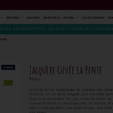
RÉGIONS
NOS BOX
SPIRITUEUX - AUTRES
EN CE MOMENT
BO
ND PAS DES ÉTIQUETTES. ON SÉLECTIONNE DES HISTOIR
ente
Jacquère Cuvée La Pente
Blanc
La Pente est un assemblage de jacquère des côte
domaine. Un vin droit, élégant avec une belle harm
fruit et la minéralité. Sur des notes de poire, 
touche florale et un zest d’agrumes. En bouche, le vi
avec un bel équilibre, une belle tension, une belle 
jolis amers.