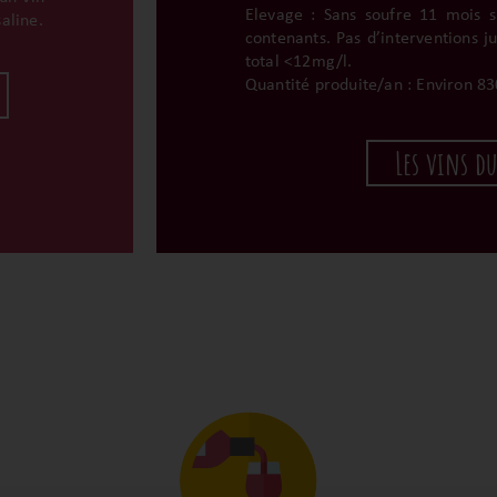
Elevage : Sans soufre 11 mois s
aline.
contenants. Pas d’interventions j
total <12mg/l.
Quantité produite/an : Environ 83
Les vins d