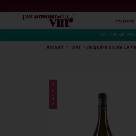
COULEURS
ICI, ON NE VE
Accueil
Vins
Jacquère cuvée La P
2
0
2
2