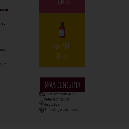
L'UNITÉ
usses
n :
107,40
€
ère
LES 6
ire
Livraison sous 48h
Sélection 100%
dégustée
Emballage anti-casse