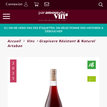
Connexion
Go
ICI, ON NE VEND PAS DES ÉTIQUETTES. ON SÉLECTIONNE DES HISTOIRES À
DÉBOUCHER
Accueil
Vins
Grapivore Résistant & Naturel
Artaban
2
0
2
5