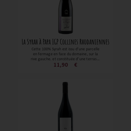
La Syrah à Papa IGP Collines Rhodaniennes
Cette 100% Syrah est issu d’une parcelle
en fermage en face du domaine, sur la
rive gauche, et constituée d’une terrasse
de galets roulés et d’une parcelle à côté
11,90
€
du domaine sur un terroir granitique.
C’est une cuvée au rapport prix-plaisir «
Si-Rare ». Les notes de fruits rouges,
d’épices et de violette sur une belle
structure bien équilibrée en font un vin
gourmand et tellement satisfaisant !