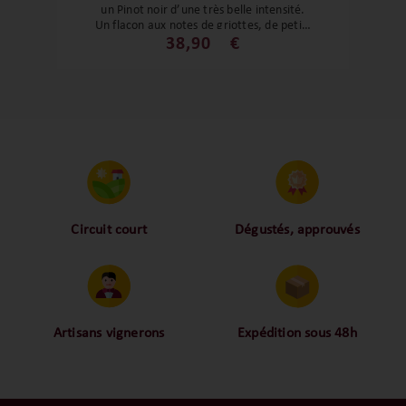
un Pinot noir d’une très belle intensité.
Un flacon aux notes de griottes, de petits
fruits rouges et d'épices douces. Cette
38,90
€
cuvée est un bel exemple d'harmonie et
d'équilibre. Un régal, à découvrir ou à
redécouvrir !
Circuit court
Dégustés, approuvés
Proche des vignerons,
Nos palais ont dégusté et
proche des consommateurs
approuvé toutes les
! La proximité, le partage,
bouteilles sélectionnées,
la confiance font partie de
alors oui ça fait beaucoup
notre ADN c’est pourquoi
mais nous sommes des
Artisans vignerons
Expédition sous 48h
nous limitons les
amoureux-exigeants du vin.
Ils cultivent leurs vignes
Conditionnées dans un
intermédiaires et
tout en respectant leur
emballage anti-casse, vos
privilégions les nos achats
terroir, iIs aiment
commandes sont toutes