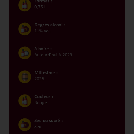
Format :
0,75 l
Degrés alcool :
11% vol.
à boire :
Aujourd'hui à 2029
Millesime :
2025
Couleur :
Rouge
Sec ou sucré :
Sec