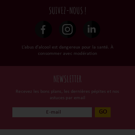
en direct du domaine.
tellement leurs vins qu’ils
traitées dans un délai de
SUIVEZ-NOUS !
le gardent précieusement
48h et confiées aux
dans leur propre cave et
transporteurs.
surtout ils partagent leur
passion avec nous.
L’abus d’alcool est dangereux pour la santé. À
consommer avec modération
NEWSLETTER
Recevez les bons plans, les dernières pépites et nos
astuces par email
GO