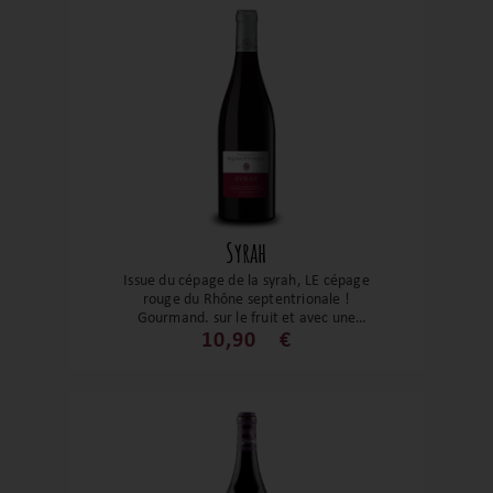
Syrah
Issue du cépage de la syrah, LE cépage
rouge du Rhône septentrionale !
Gourmand, sur le fruit et avec une
structure souple, c’est le vin à boire avec
10,90
€
des grillades, lasagnes, etc. Un vin de
copain, facile à sortir et avec un plaisir
immédiat.