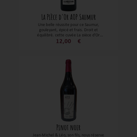
La Pièce d'Or AOP Saumur
Une belle réussite pour ce Saumur,
gouleyant, épicé et frais. Droit et
équilibré, cette cuvée La pièce d'Or
développe des notes généreuses de baies
12,00
€
rouges et des arômes épicés et florales.
Mené en biodynamie c’est un vin avec
une belle fraîcheur qui saura se faire
apprécier dès aujourd'hui à l'apéritif ou
des plats du quotidien. Un très bon
rapport prix-plaisir.
Pinot noir
Jean-Michel & Léo, son fils, nous réserve