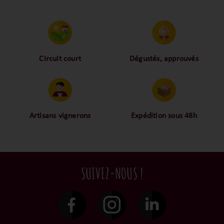
confite, de coing, de poire cuite, de miel
et de marmelade d'orange. En bouche,
elle présente une texture crémeuse, avec
une richesse fruitée généreuse et une
finale longue, fraîche, agrémentée d'une
touche saline. Ce Chenin Blanc est un
excellent choix pour accompagner une
Circuit court
Dégustés, approuvés
variété de plats, grâce à sa polyvalence
Proche des vignerons,
Nos palais ont dégusté et
et son équilibre.
proche des consommateurs
approuvé toutes les
! La proximité, le partage,
bouteilles sélectionnées,
la confiance font partie de
alors oui ça fait beaucoup
notre ADN c’est pourquoi
mais nous sommes des
Artisans vignerons
Expédition sous 48h
nous limitons les
amoureux-exigeants du vin.
Ils cultivent leurs vignes
Conditionnées dans un
intermédiaires et
tout en respectant leur
emballage anti-casse, vos
privilégions les nos achats
terroir, iIs aiment
commandes sont toutes
en direct du domaine.
tellement leurs vins qu’ils
traitées dans un délai de
SUIVEZ-NOUS !
le gardent précieusement
48h et confiées aux
dans leur propre cave et
transporteurs.
surtout ils partagent leur
passion avec nous.