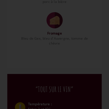
porc à la bière
Fromage
Bleu de Gex, bleu d'Auvergne, tomme de
chèvre
“TOUT SUR LE VIN”
Température :