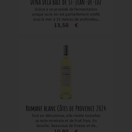
Dena Dela Baie de St-Jean-De-Luz
Grâce à un procédé de fermentation
unique ou le vin est partiellement vinifié
sous la mer à 15 mètres de profondeur
dans la baie de Saint-Jean-de-Luz. La
13,50
€
notion de millésime fait place à la date
d’immersion. Le bouquet est riche et
complexe sur des notes citronnées,
goyave et fruits de la passion. En bouche,
le jus est bien structuré avec sur une note
saline et minérale, le tout soutenu par
une belle fraîcheur renforcée par son
léger perlant.
Romane blanc Côtes de Provence 2024
Tout en délicatesse, elle révèle toutefois
sa note minérale et de fruit frais. En
bouche, beaucoup de finesse et de
fraîcheur. Un blanc de Provence comme
10,90
€