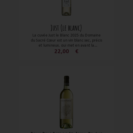
Just (le blanc)
La cuvée Just le Blanc 2025 du Domaine
du Sacré Cœur est un vin blanc sec, précis
et lumineux, qui met en avant la
fraîcheur et la pureté aromatique dans
22,00
€
un style tendu, droit et fidèle à son
terroir d’altitude.