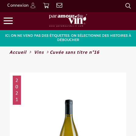
Connexion
Go
ICI, ON NE VEND PAS DES ÉTIQUETTES. ON SÉLECTIONNE DES HISTOIRES À
DÉBOUCHER
Accueil
Vins
Cuvée sans titre n°16
2
0
2
1