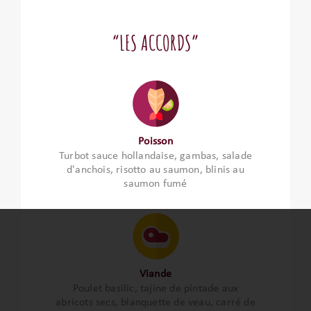
“LES ACCORDS”
Poisson
Turbot sauce hollandaise, gambas, salade
d'anchois, risotto au saumon, blinis au
saumon fumé
Viande
Poulet basilic, tajine de pintade aux
abricots secs, blanquette de veau, carré de