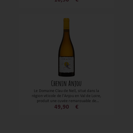
on les aime ! Un vrai régal à partager !
Chenin Anjou
Le Domaine Clau de Nell, situé dans la
région viticole de l'Anjou en Val de Loire,
produit une cuvée remarquable de
Chenin Blanc. Les vignes, âgées de
49,90
€
plusieurs décennies, sont cultivées selon
les principes de la biodynamie, offrant un
vin à la fois élégant et complexe. Cette
cuvée se distingue par sa robe dorée et
ses arômes séduisants de pomme dorée