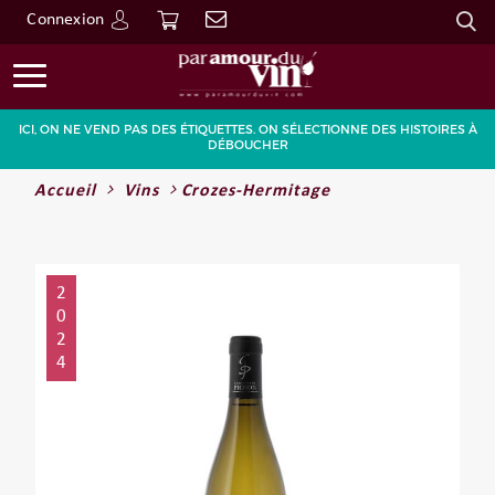
Connexion
Go
ICI, ON NE VEND PAS DES ÉTIQUETTES. ON SÉLECTIONNE DES HISTOIRES À
DÉBOUCHER
Accueil
Vins
Crozes-Hermitage
2
0
2
4