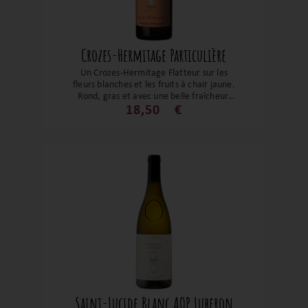
Crozes-Hermitage Particulière
Un Crozes-Hermitage Flatteur sur les
fleurs blanches et les fruits à chair jaune.
Rond, gras et avec une belle fraîcheur,
c’est un vin gourmand à déguster dans sa
18,50
€
jeunesse. En apéritif avec les copains ou
sur une volaille ou un poisson. Vous
l’aurez compris, c’est le vin facile à sortir
et qui plaira à coup sûr.
Saint-Lucide Blanc AOP Luberon