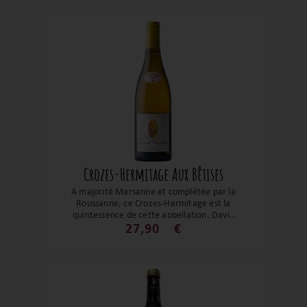
Crozes-Hermitage Aux Bêtises
A majorité Marsanne et complétée par la
Roussanne, ce Crozes-Hermitage est la
quintessence de cette appellation. David
Reynaud nous réserve dans cette cuvée
27,90
€
Aux Bêtises tout son talent. Ses notes
florales et fruité en font un grand vin qui
saura vous sublimer les volailles et autres
poissons nobles.