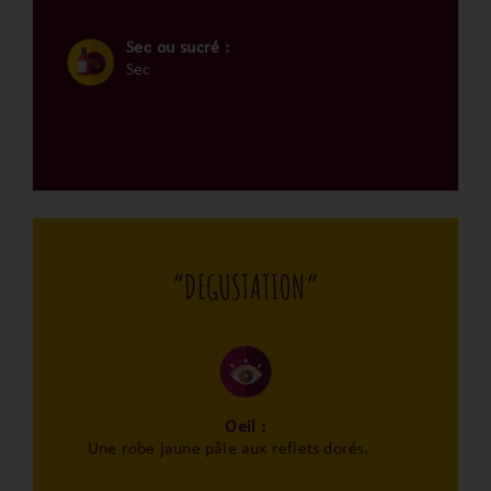
Sec ou sucré :
Sec
“DEGUSTATION”
Oeil :
Une robe jaune pâle aux reflets dorés.