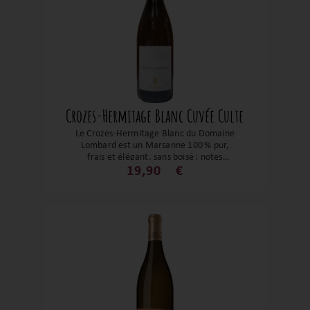
Crozes-Hermitage Blanc Cuvée Culte
Le Crozes-Hermitage Blanc du Domaine
Lombard est un Marsanne 100 % pur,
frais et élégant, sans boisé : notes
d’abricot, citron et beurre sur une finale
19,90
€
minérale, idéal avec fruits de mer ou
poissons. Une expression blanche
septentrionale qui marie noblesse et
simplicité.