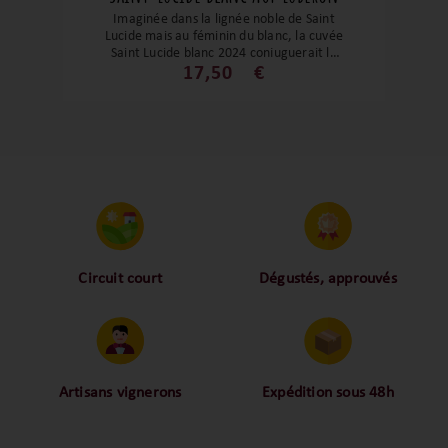
Imaginée dans la lignée noble de Saint
Lucide mais au féminin du blanc, la cuvée
Saint Lucide blanc 2024 conjuguerait le
savoir-faire du domaine avec une
17,50
€
expression aromatique racée. Vendanges
minutieuses, élevage raisonné, pour
conduire à une robe claire, un nez fin
d’agrumes et de fleurs blanches, une
bouche saline, élégante, pleine de
tension et de pureté. Un blanc de
prestige au charme lumineux, parfait
compagnon des huîtres, poissons nobles
ou volailles délicates.
Circuit court
Dégustés, approuvés
Proche des vignerons,
Nos palais ont dégusté et
proche des consommateurs
approuvé toutes les
! La proximité, le partage,
bouteilles sélectionnées,
la confiance font partie de
alors oui ça fait beaucoup
notre ADN c’est pourquoi
mais nous sommes des
Artisans vignerons
Expédition sous 48h
nous limitons les
amoureux-exigeants du vin.
Ils cultivent leurs vignes
Conditionnées dans un
intermédiaires et
tout en respectant leur
emballage anti-casse, vos