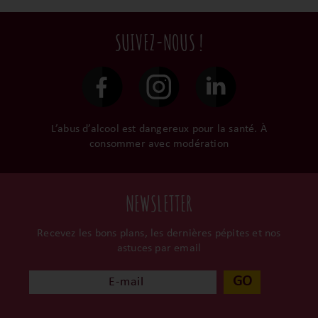
privilégions les nos achats
terroir, iIs aiment
commandes sont toutes
en direct du domaine.
tellement leurs vins qu’ils
traitées dans un délai de
SUIVEZ-NOUS !
le gardent précieusement
48h et confiées aux
dans leur propre cave et
transporteurs.
surtout ils partagent leur
passion avec nous.
L’abus d’alcool est dangereux pour la santé. À
consommer avec modération
NEWSLETTER
Recevez les bons plans, les dernières pépites et nos
astuces par email
GO