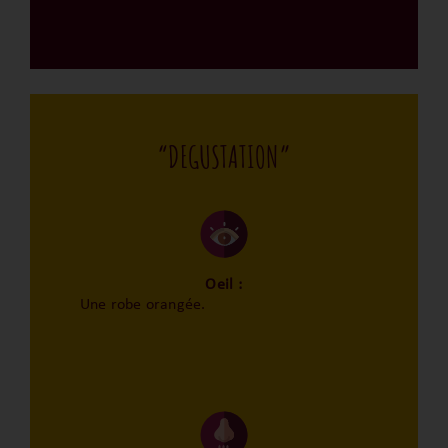
“DEGUSTATION”
Oeil :
Une robe orangée.