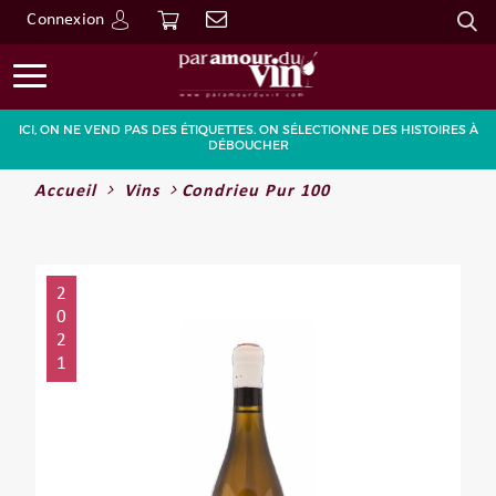
Connexion
Go
ICI, ON NE VEND PAS DES ÉTIQUETTES. ON SÉLECTIONNE DES HISTOIRES À
DÉBOUCHER
Accueil
Vins
Condrieu Pur 100
2
0
2
1