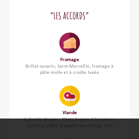
“LES ACCORDS”
Fromage
Brillat-savarin, Saint-Marcellin, fromage à
pâte molle et à croûte lavée
Viande
Colombo de porc, Filets de porc à la crème,
au curry, tajine d'agneau aux coings, etc.