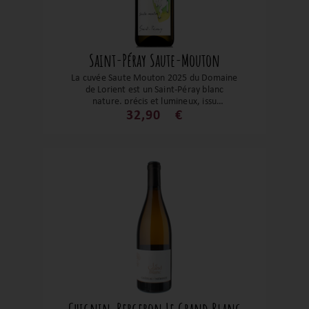
Saint-Péray Saute-Mouton
La cuvée Saute Mouton 2025 du Domaine
de Lorient est un Saint-Péray blanc
nature, précis et lumineux, issu
majoritairement de marsanne complétée
32,90
€
par la roussanne, qui cherche avant tout
l’expression pure du fruit et du granit
dans un style à la fois ample, énergique et
très digeste, avec un profil à la fois floral,
salin et tendu.