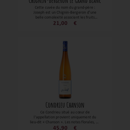
Chignin-Bergeron Le Grand Blanc
Cette cuvée du nom du grand-père :
Joseph est un Chignin-Bergeron d’une
belle complexité associant les fruits
jaunes bien mûrs, les fruits secs, des
21,00
€
notes florales et une pointe épicée. La
bouche est généreuse avec une belle
fraîcheur pour soutenir le tout. Une finale
persistante et salivante !
Condrieu Chanson
Ce Condrieu situé au cœur de
l‘appellation provient uniquement du
lieu-dit « Chanson ». Les notes florales, de
fruits jaunes, de pain grillé et de poire
45,90
€