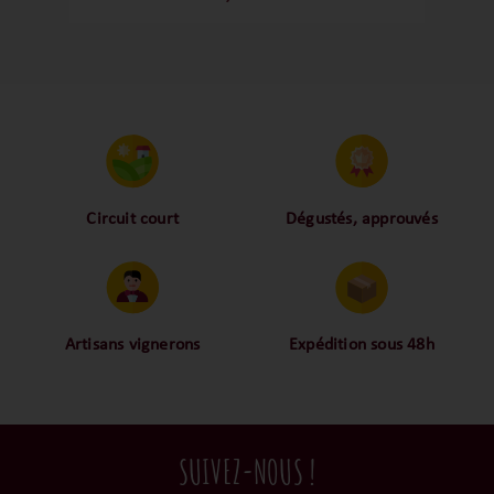
rendent cette cuvée extrêmement
harmonieuse. C'est un vin exceptionnel
sans lourdeur et avec une belle minéralité
! Stéphane nous laisse un flacon encore
une fois incontournable !
Circuit court
Dégustés, approuvés
Proche des vignerons,
Nos palais ont dégusté et
proche des consommateurs
approuvé toutes les
! La proximité, le partage,
bouteilles sélectionnées,
la confiance font partie de
alors oui ça fait beaucoup
notre ADN c’est pourquoi
mais nous sommes des
Artisans vignerons
Expédition sous 48h
nous limitons les
amoureux-exigeants du vin.
Ils cultivent leurs vignes
Conditionnées dans un
intermédiaires et
tout en respectant leur
emballage anti-casse, vos
privilégions les nos achats
terroir, iIs aiment
commandes sont toutes
en direct du domaine.
tellement leurs vins qu’ils
traitées dans un délai de
SUIVEZ-NOUS !
le gardent précieusement
48h et confiées aux
dans leur propre cave et
transporteurs.