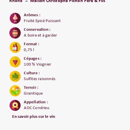
Rhône
Maison Christophe Pichon Père & Fils
Arômes :
Fruité Epicé Puissant
Conservation :
A boire et à garder
Format :
0,75 l
Cépages :
100 % Viognier
Culture :
Sulfites raisonnés
Terroir :
Granitique
Appellation :
AOC Condrieu
En savoir plus sur le vin