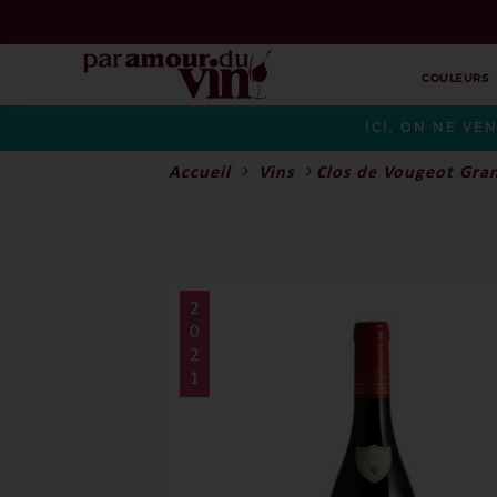
COULEURS
ICI, ON NE VE
Accueil
Vins
Clos de Vougeot Gra
2
0
2
1