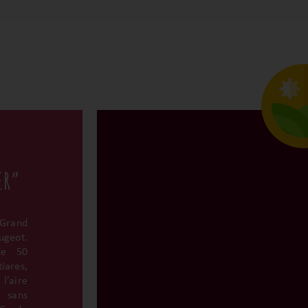
ER”
 Grand
ugeot.
de 50
iares,
l’aire
t sans