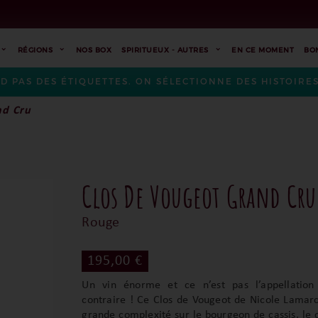
RÉGIONS
NOS BOX
SPIRITUEUX - AUTRES
EN CE MOMENT
BO
ND PAS DES ÉTIQUETTES. ON SÉLECTIONNE DES HISTOIR
nd Cru
Clos De Vougeot Grand Cru
Rouge
195,00 €
Un vin énorme et ce n’est pas l’appellation
contraire ! Ce Clos de Vougeot de Nicole Lamar
grande complexité sur le bourgeon de cassis, le c