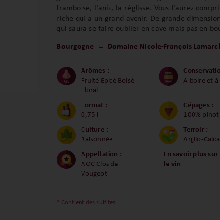
framboise, l’anis, la réglisse. Vous l’aurez compri
riche qui a un grand avenir. De grande dimension,
qui saura se faire oublier en cave mais pas en bo
Bourgogne
Domaine Nicole-François Lamarc
Arômes :
Conservatio
Fruité Epicé Boisé
A boire et à
Floral
Format :
Cépages :
0,75 l
100% pinot
Culture :
Terroir :
Raisonnée
Argilo-Calca
Appellation :
En savoir plus sur
AOC Clos de
le vin
Vougeot
* Contient des sulfites