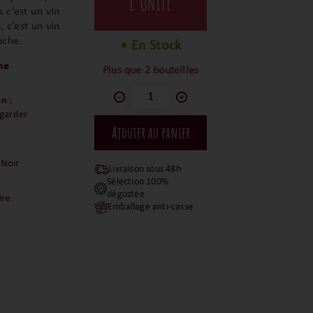
L'UNITÉ
s c’est un vin
 c’est un vin
uche.
• En Stock
he
Plus que 2 bouteilles
n :
 garder
 Noir
Livraison sous 48h
Sélection 100%
dégustée
ire
Emballage anti-casse