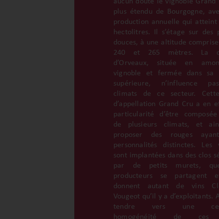
aucun doute le vignoble Grand 
plus étendu de Bourgogne, av
production annuelle qui atteint
hectolitres. Il s’étage sur des 
douces, à une altitude comprise
240 et 265 mètres. La 
d’Orveaux, située en amo
vignoble et fermée dans sa 
supérieure, n’influence pa
climats de ce secteur. Cett
d’appellation Grand Cru a en ef
particularité d’être composée
de plusieurs climats, et ai
proposer des rouges ayan
personnalités distinctes. Les 
sont implantées dans des clos s
par de petits murets, qu
producteurs se partagent e
donnent autant de vins Clo
Vougeot qu’il y a d’exploitants. 
tendre vers une cert
homogénéité de ces 