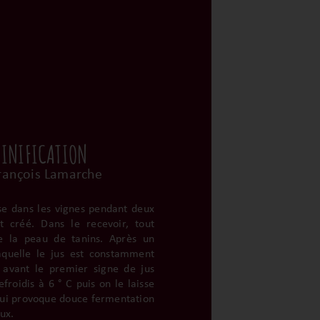
VINIFICATION
rançois Lamarche
yse dans les vignes pendant deux
t créé. Dans le recevoir, tout
ue la peau de tanins. Après un
aquelle le jus est constamment
é avant le premier signe de jus
roidis à 6 ° C puis on le laisse
qui provoque douce fermentation
ux.