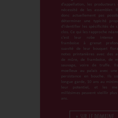
d’appellation, les producteurs 
nécessité de les assembler. Il
donc actuellement pas possi
déterminer une typicité pro
d’identifier les spécificités de
clos. Ce qui les rapproche néan
c’est leur robe intense 
framboise à grenat profon
suavité de leur bouquet flor
notes printanières avec des 
de mûre, de framboise, de m
sauvage, voire de truffe. Il
moelleux au palais avec une
persistance en bouche. Ils s
longue garde, 10 ans au mini
leur potentiel, et les meil
millésimes peuvent vieillir plus
ans.
+ sur le domaine