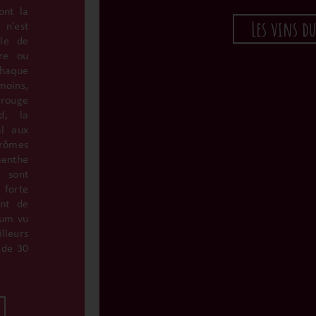
ont la
Les vins d
 n’est
ble de
pre ou
 chaque
moins,
rouge
d, la
al aux
arômes
enthe
s sont
 forte
ont de
mum vu
leurs
 de 30