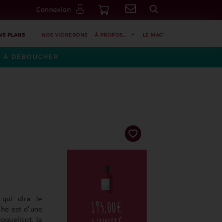
Connexion
Go
NS PLANS
NOS VIGNERONS
À PROPOS...
LE MAG'
ES À DÉBOUCHER
 qui dira le
195,00
€
che est d’une
oquelicot, la