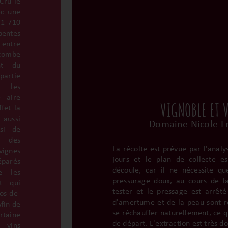
Cru le
ec une
 1 710
pentes
 entre
combe
nt du
partie
s les
e aire
VIGNOBLE ET 
fet la
 aussi
Domaine Nicole-F
nsi de
t des
La récolte est prévue par l'anal
vignes
jours et le plan de collecte es
éparés
découle, car il ne nécessite q
e les
pressurage doux, au cours de l
t qui
tester et le pressage est arrêt
s-de-
d'amertume et de la peau sont ref
Afin de
se réchauffer naturellement, ce 
aine
de départ. L'extraction est très do
vins