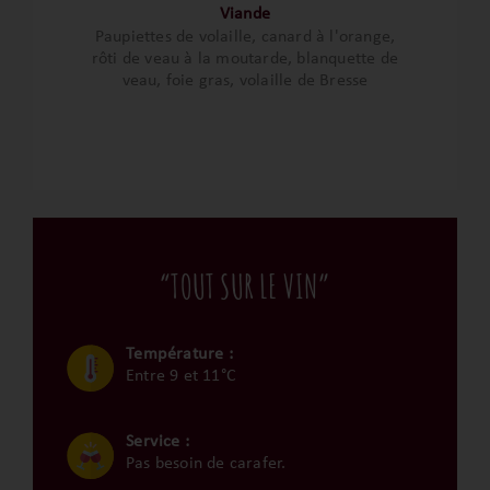
Viande
Paupiettes de volaille, canard à l'orange,
rôti de veau à la moutarde, blanquette de
veau, foie gras, volaille de Bresse
“TOUT SUR LE VIN”
Température :
Entre 9 et 11°C
Service :
Pas besoin de carafer.