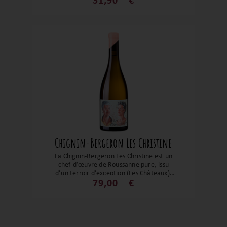
31,90
€
de miel. Tout simplement un régal !
Chignin-Bergeron Les Christine
La Chignin‑Bergeron Les Christine est un
chef‑d’œuvre de Roussanne pure, issu
d’un terroir d’exception (Les Châteaux),
élevé avec soin en œufs de fibre pour
79,00
€
révéler un équilibre rare : richesse fruitée
(abricot, miel), complexité florale et
épicée, soutenue par une tension
vibrante et minérale. Ce blanc de Savoie,
puissant et élégant, promet une