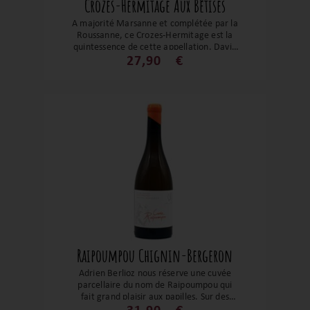
Crozes-Hermitage Aux Bêtises
A majorité Marsanne et complétée par la
Roussanne, ce Crozes-Hermitage est la
quintessence de cette appellation. David
Reynaud nous réserve dans cette cuvée
27,90
€
Aux Bêtises tout son talent. Ses notes
florales et fruité en font un grand vin qui
saura vous sublimer les volailles et autres
poissons nobles.
Raipoumpou Chignin-Bergeron
Adrien Berlioz nous réserve une cuvée
parcellaire du nom de Raipoumpou qui
fait grand plaisir aux papilles. Sur des
notes de fuits confits, de beurre frais et