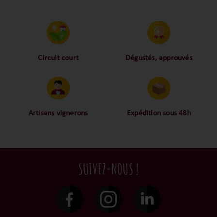
expérience gastronomique unique, à
savourer sur les plats riches de la grande
tradition savoyarde, de la mer ou des
fromages affinés. Un vin d’auteur idéal à
déguster entre 2024 et 2037
quintessentiel d’un style biodynamique et
engagé.
Circuit court
Dégustés, approuvés
Proche des vignerons,
Nos palais ont dégusté et
proche des consommateurs
approuvé toutes les
! La proximité, le partage,
bouteilles sélectionnées,
la confiance font partie de
alors oui ça fait beaucoup
notre ADN c’est pourquoi
mais nous sommes des
Artisans vignerons
Expédition sous 48h
nous limitons les
amoureux-exigeants du vin.
Ils cultivent leurs vignes
Conditionnées dans un
intermédiaires et
tout en respectant leur
emballage anti-casse, vos
privilégions les nos achats
terroir, iIs aiment
commandes sont toutes
en direct du domaine.
tellement leurs vins qu’ils
traitées dans un délai de
SUIVEZ-NOUS !
le gardent précieusement
48h et confiées aux
dans leur propre cave et
transporteurs.
surtout ils partagent leur
passion avec nous.