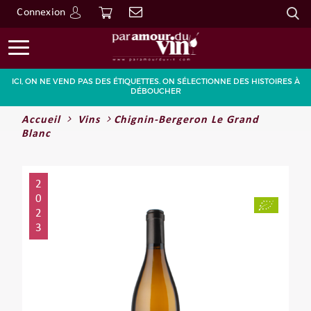
Connexion
Go
ICI, ON NE VEND PAS DES ÉTIQUETTES. ON SÉLECTIONNE DES HISTOIRES À
DÉBOUCHER
Accueil
Vins
Chignin-Bergeron Le Grand
Blanc
2
0
2
3