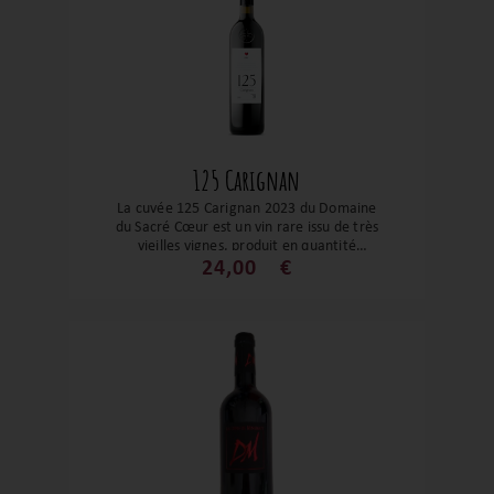
125 Carignan
La cuvée 125 Carignan 2023 du Domaine
du Sacré Cœur est un vin rare issu de très
vieilles vignes, produit en quantité
confidentielle, qui exprime avec intensité
24,00
€
la pureté du carignan et la profondeur de
son terroir dans un style à la fois
structuré, frais et sincère.