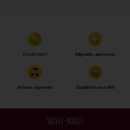
partenaire du plaisir de la table. Un régal
tout simplement !
Circuit court
Dégustés, approuvés
Proche des vignerons,
Nos palais ont dégusté et
proche des consommateurs
approuvé toutes les
! La proximité, le partage,
bouteilles sélectionnées,
la confiance font partie de
alors oui ça fait beaucoup
notre ADN c’est pourquoi
mais nous sommes des
Artisans vignerons
Expédition sous 48h
nous limitons les
amoureux-exigeants du vin.
Ils cultivent leurs vignes
Conditionnées dans un
intermédiaires et
tout en respectant leur
emballage anti-casse, vos
privilégions les nos achats
terroir, iIs aiment
commandes sont toutes
en direct du domaine.
tellement leurs vins qu’ils
traitées dans un délai de
SUIVEZ-NOUS !
le gardent précieusement
48h et confiées aux
dans leur propre cave et
transporteurs.