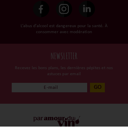
surtout ils partagent leur
passion avec nous.
L’abus d’alcool est dangereux pour la santé. À
consommer avec modération
NEWSLETTER
Recevez les bons plans, les dernières pépites et nos
astuces par email
GO