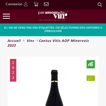
Connexion
Go
ICI, ON NE VEND PAS DES ÉTIQUETTES. ON SÉLECTIONNE DES HISTOIRES À
DÉBOUCHER
Accueil
Vins
Cantus Vitis AOP Minervois
2022
2
0
2
2