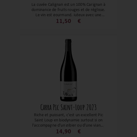
La cuvée Calignan est un 100% Carignan à
dominance de fruits rouges et de réglisse.
Le vin est gourmand, juteux avec une
belle longueur sur les épices douces. Un
11,50
€
bon compagnon pour vos grillades et
autres repas de copains.
Carra Pic Saint-Loup 2023
Riche et puissant, c'est un excellent Pic
Saint Loup en biodynamie surtout si on
l'accompagne d'un gibier ou d'une viande
en sauce. Ses arômes de fruits confits,
14,90
€
d’épices et de réglisse en fait un parfait