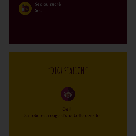
Sec ou sucré :
Sec
“DEGUSTATION”
Oeil :
Sa robe est rouge d'une belle densité.