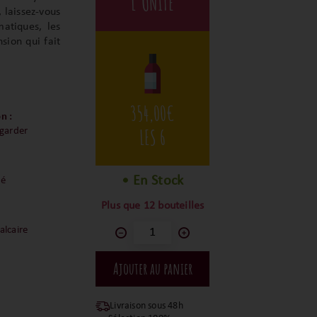
L'UNITÉ
 laissez-vous
matiques, les
sion qui fait
354,00
€
n :
LES 6
 garder
• En Stock
té
Plus que 12 bouteilles
alcaire
Livraison sous 48h