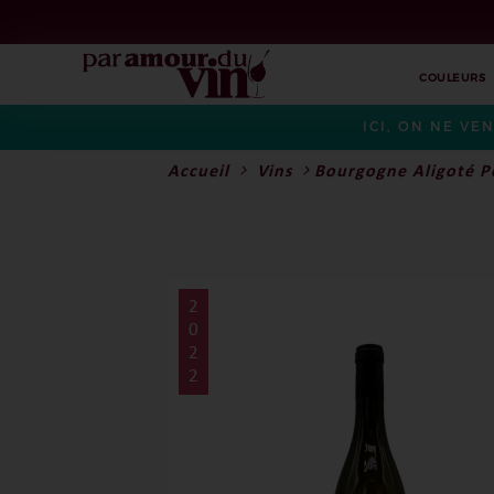
COULEURS
ICI, ON NE VE
Accueil
Vins
Bourgogne Aligoté Pe
2
0
2
2