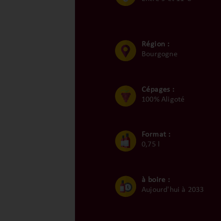
Région :
Bourgogne
Cépages :
100% Aligoté
Format :
0,75 l
à boire :
Aujourd'hui à 2033