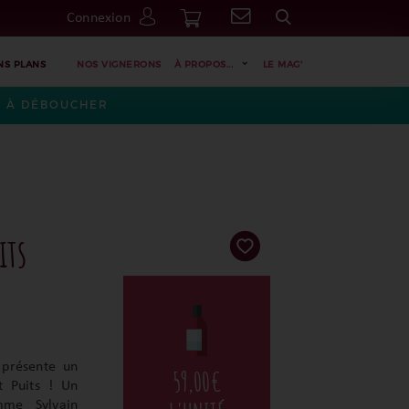
Connexion
Go
NS PLANS
NOS VIGNERONS
À PROPOS...
LE MAG'
ES À DÉBOUCHER
its
 présente un
59,00
€
t Puits ! Un
mme Sylvain