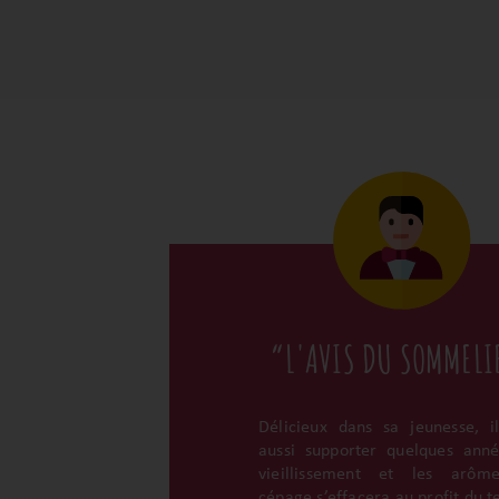
“L'AVIS DU SOMMELI
Délicieux dans sa jeunesse, i
aussi supporter quelques ann
vieillissement et les arôm
cépage s’effacera au profit du te