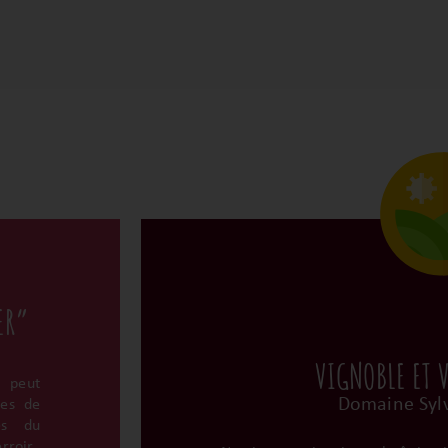
ER”
VIGNOBLE ET 
l peut
Domaine Sylv
ées de
es du
rroir.