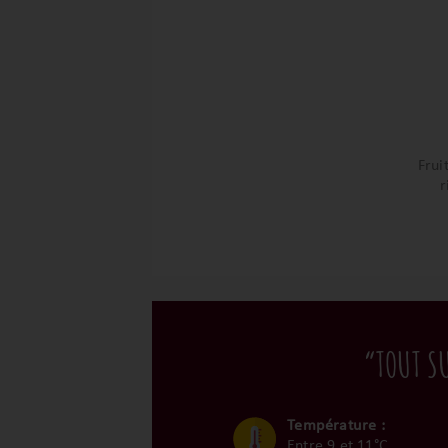
Frui
r
“TOUT S
Température :
Entre 9 et 11°C