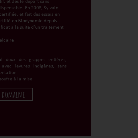
tif, et dès le départ sans
ndispensable. En 2008, Sylvain
ertifiée, et fait des essais en
rtifié en Biodynamie depuis
ificat à la suite d’un traitement
calcaire
cal doux des grappes entières,
s avec levures indigènes, sans
entation
soufre à la mise
u domaine