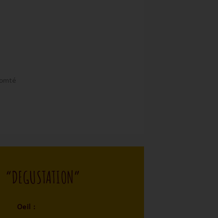
comté
“DEGUSTATION”
Oeil :