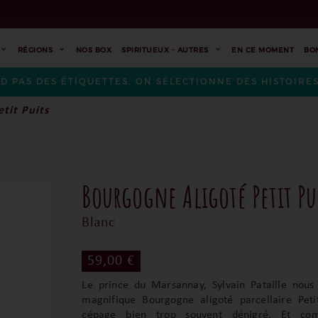
RÉGIONS
NOS BOX
SPIRITUEUX - AUTRES
EN CE MOMENT
BO
ND PAS DES ÉTIQUETTES. ON SÉLECTIONNE DES HISTOIR
tit Puits
Bourgogne Aligoté Petit Pu
Blanc
59,00 €
Le prince du Marsannay, Sylvain Pataille nous
magnifique Bourgogne aligoté parcellaire Peti
cépage bien trop souvent dénigré. Et co