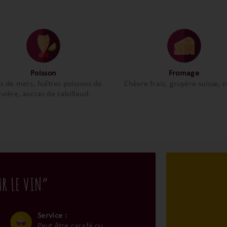
Poisson
Fromage
ts de mers, huîtres poissons de
Chèvre frais, gruyère suisse, 
ivière, accras de cabillaud.
UR LE VIN”
Service :
Peut être carafé ou