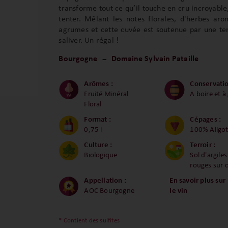
transforme tout ce qu’il touche en cru incroyable,
tenter. Mêlant les notes florales, d'herbes aro
agrumes et cette cuvée est soutenue par une ten
saliver. Un régal !
Bourgogne
Domaine Sylvain Pataille
Arômes :
Conservatio
Fruité Minéral
A boire et à
Floral
Format :
Cépages :
0,75 l
100% Aligo
Culture :
Terroir :
Biologique
Sol d'argiles
rouges sur c
Appellation :
En savoir plus sur
AOC Bourgogne
le vin
* Contient des sulfites