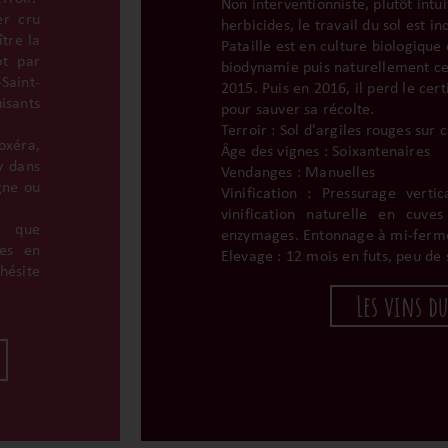
Non interventionniste, plutôt intui
er cru
herbicides, le travail du sol est i
ître la
Pataille est en culture biologique c
t par
biodynamie puis naturellement ce
aint-
2015. Puis en 2016, il perd le cert
isants
pour sauver sa récolte.
Terroir : Sol d'argiles rouges sur 
xéra,
Âge des vignes : Soixantenaires
y dans
Vendanges : Manuelles
gne ou
Vinification : Pressurage verti
vinification naturelle en cuve
t que
enzymages. Entonnage à mi-ferm
ges en
Elevage : 12 mois en futs, peu de 
hésite
Les vins d