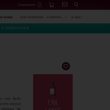
Connexion
Go
NS PLANS
NOS VIGNERONS
À PROPOS...
LE MAG'
ES À DÉBOUCHER
ec une belle
9,90
€
tanins soyeux
 plateau de