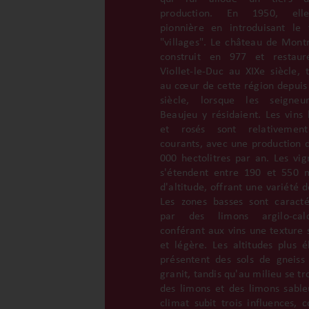
production. En 1950, ell
pionnière en introduisant le
"villages". Le château de Mont
construit en 977 et restaur
Viollet-le-Duc au XIXe siècle, t
au cœur de cette région depuis 
siècle, lorsque les seigneu
Beaujeu y résidaient. Les vins 
et rosés sont relativemen
courants, avec une production 
000 hectolitres par an. Les vig
s'étendent entre 190 et 550 
d'altitude, offrant une variété d
Les zones basses sont caracté
par des limons argilo-calca
conférant aux vins une texture 
et légère. Les altitudes plus é
présentent des sols de gneiss
granit, tandis qu'au milieu se t
des limons et des limons sable
climat subit trois influences,