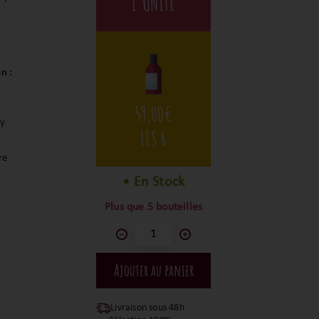
L'UNITÉ
n :
59,00
€
y
LES 6
re
• En Stock
Plus que 5 bouteilles
Livraison sous 48h