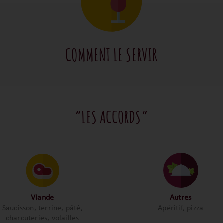
COMMENT LE SERVIR
“LES ACCORDS”
Viande
Autres
Saucisson, terrine, pâté,
Apéritif, pizza
charcuteries, volailles