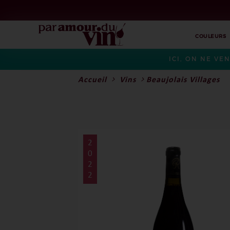
COULEURS
ICI, ON NE VE
Accueil
Vins
Beaujolais Villages
2
0
2
2