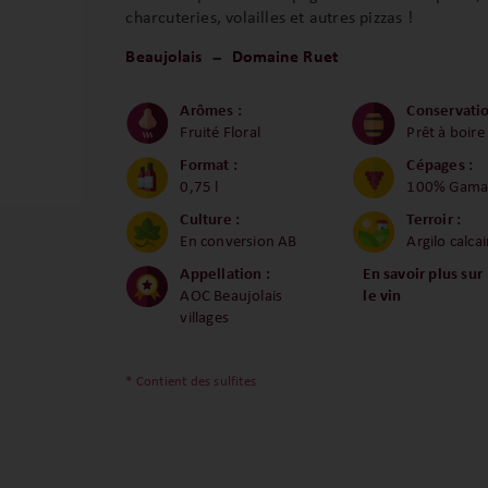
charcuteries, volailles et autres pizzas !
Beaujolais
Domaine Ruet
Arômes :
Conservatio
Fruité Floral
Prêt à boire
Format :
Cépages :
0,75 l
100% Gama
Culture :
Terroir :
En conversion AB
Argilo calcai
Appellation :
En savoir plus sur
AOC Beaujolais
le vin
villages
* Contient des sulfites