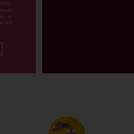
 l'AOC
cépage
ges et
ay est