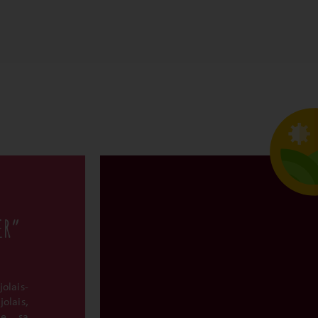
ER”
lais-
olais,
de sa