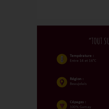
“TOUT S
Température :
Entre 14 et 16°C
Région :
Beaujolais
Cépages :
100% Gamay