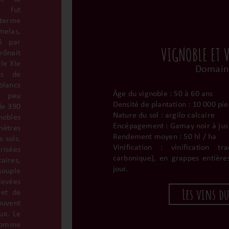
e fut
 terme
melas,
é par
VIGNOBLE ET 
rônait
le XIe
Domain
rs de
blancs
Âge du vignoble : 50 à 60 ans
t peu
Densité de plantation : 10 000 pie
de 390
Nature du sol : argilo calcaire
nobles
Encépagement : Gamay noir à jus
mètres
Rendement moyen : 50 hl / ha
e sols.
Vinification : vinification tr
risées
carbonique), en grappes entière
ires,
jour.
souple
levées
Les vins d
 et de
rouvent
ux. Le
 comme