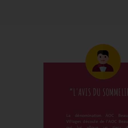
“L'AVIS DU SOMMELI
La dénomination AOC Beaujo
Villages découle de l'AOC Beauj
qui lui alloue un tiers 