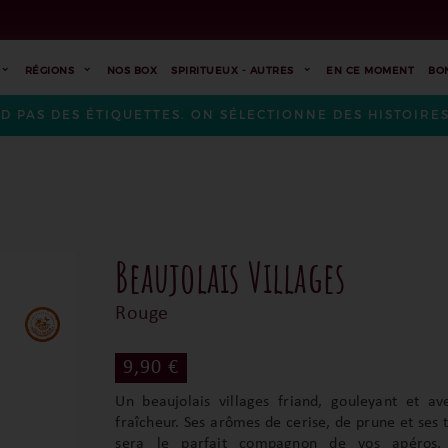
RÉGIONS
NOS BOX
SPIRITUEUX - AUTRES
EN CE MOMENT
BO
ND PAS DES ÉTIQUETTES. ON SÉLECTIONNE DES HISTOIR
Beaujolais Villages
Rouge
9,90 €
Un beaujolais villages friand, gouleyant et av
fraîcheur. Ses arômes de cerise, de prune et ses 
sera le parfait compagnon de vos apéros,