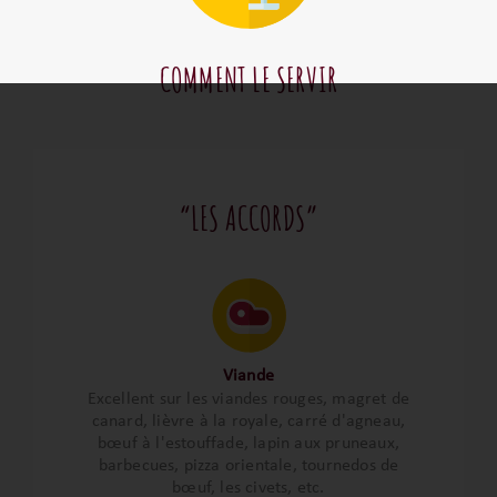
COMMENT LE SERVIR
“LES ACCORDS”
Viande
Excellent sur les viandes rouges, magret de
canard, lièvre à la royale, carré d'agneau,
bœuf à l'estouffade, lapin aux pruneaux,
barbecues, pizza orientale, tournedos de
bœuf, les civets, etc.