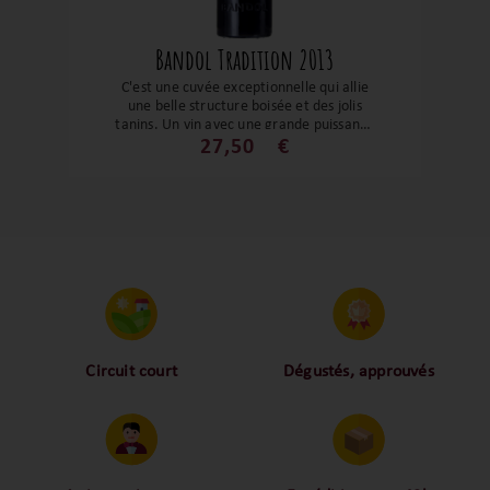
Bandol Tradition 2013
C'est une cuvée exceptionnelle qui allie
une belle structure boisée et des jolis
tanins. Un vin avec une grande puissance
aromatique, une bouche suave et
27,50
€
beaucoup de profondeur. Une
gourmandise et une valeur sûre ! A
déguster dès aujourd'hui ou dans les
douze prochaines années.
Circuit court
Dégustés, approuvés
Proche des vignerons,
Nos palais ont dégusté et
proche des consommateurs
approuvé toutes les
! La proximité, le partage,
bouteilles sélectionnées,
la confiance font partie de
alors oui ça fait beaucoup