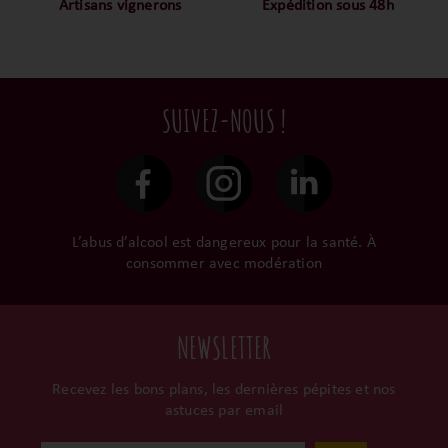
notre ADN c’est pourquoi
mais nous sommes des
Artisans vignerons
Expédition sous 48h
nous limitons les
amoureux-exigeants du vin.
Ils cultivent leurs vignes
Conditionnées dans un
intermédiaires et
tout en respectant leur
emballage anti-casse, vos
privilégions les nos achats
terroir, iIs aiment
commandes sont toutes
en direct du domaine.
tellement leurs vins qu’ils
traitées dans un délai de
SUIVEZ-NOUS !
le gardent précieusement
48h et confiées aux
dans leur propre cave et
transporteurs.
surtout ils partagent leur
passion avec nous.
L’abus d’alcool est dangereux pour la santé. À
consommer avec modération
NEWSLETTER
Recevez les bons plans, les dernières pépites et nos
astuces par email