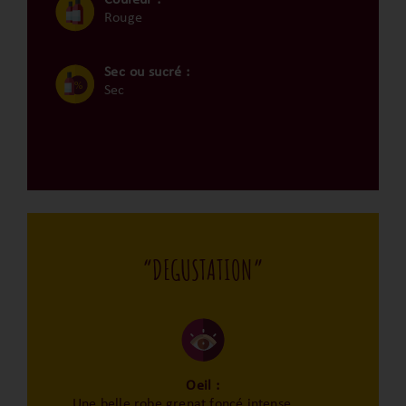
Rouge
Sec ou sucré :
Sec
“DEGUSTATION”
Oeil :
Une belle robe grenat foncé intense.