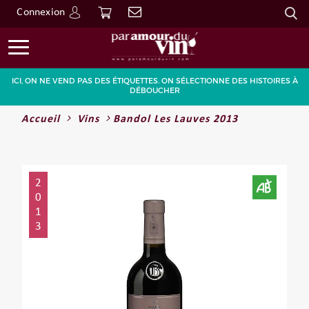
Connexion
Go
ICI, ON NE VEND PAS DES ÉTIQUETTES. ON SÉLECTIONNE DES HISTOIRES À
DÉBOUCHER
Accueil
Vins
Bandol Les Lauves 2013
2
0
1
3