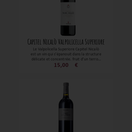
Capitel Nicalò Valpolicella Superiore
Le Valpolicella Superiore Capitel Nicalò
est un vin qui s’épanouit dans la structure
délicate et concentrée, fruit d’un terroir
morainique unique et d’une tradition
15,00
€
d’appassimento maîtrisée. Son expression
est à la fois élégante, la vanille caresse
les baies sauvages, portée par une
architecture tannique et une fraîcheur
vivante. Il se prête au quotidien tout
autant qu’à l’instant gourmand, affichant
une fière longévité en cave.