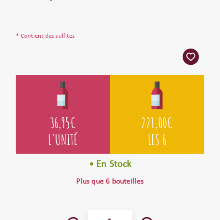
* Contient des sulfites
36,95
€
221,00
€
L'UNITÉ
LES 6
• En Stock
Plus que 6 bouteilles