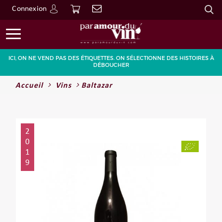
Connexion
Go
ICI, ON NE VEND PAS DES ÉTIQUETTES. ON SÉLECTIONNE DES HISTOIRES À
DÉBOUCHER
Accueil
Vins
Baltazar
2
0
1
9