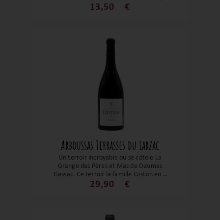
se partage entre amis !
13,50
€
Arboussas Terrasses du Larzac
Un terroir incroyable ou se côtoie La
Grange des Pères et Mas de Daumas
Gassac. Ce terroir la famille Coston en a
fait aussi résidence pour créer sa cuvée
29,90
€
Arboussas. Véritable vin signature du
domaine, ce flacon est complexe, suave,
gourmand tenu par une belle fraîcheur.
Un vrai coup de cœur à découvrir et