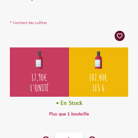
* Contient des sulfites
17,90
€
107,40
€
L'UNITÉ
LES 6
• En Stock
Plus que 1 bouteille