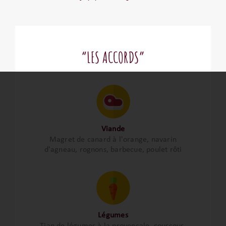
“LES ACCORDS”
Viande
Magret de canard à l'orange, navarin
d'agneau, rognons, barbecue, poulet rôti
Légumes
Tian de légumes à la provençale, couscous,