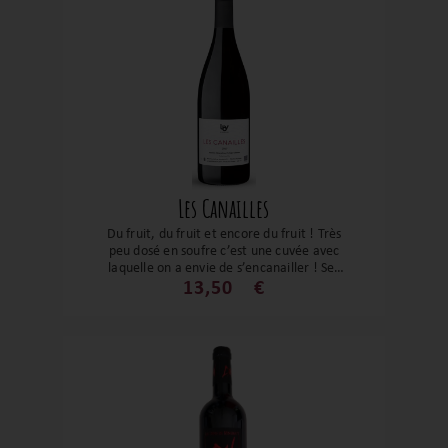
redécouvrir.
Les Canailles
Du fruit, du fruit et encore du fruit ! Très
peu dosé en soufre c’est une cuvée avec
laquelle on a envie de s’encanailler ! Ses
arômes de fraise et de cassis, le tout
13,50
€
soutenu par une belle fraîcheur est un vin
de copain idéal pour de grand moment de
partage !