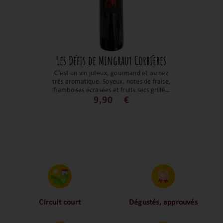
Les Défis de Mingraut Corbières
C’est un vin juteux, gourmand et au nez
très aromatique. Soyeux, notes de fraise,
framboises écrasées et fruits secs grillés.
Bouche ample et légèrement épicé avec
9,90
€
des tanins bien fondus. Un régal !
Circuit court
Dégustés, approuvés
Proche des vignerons,
Nos palais ont dégusté et