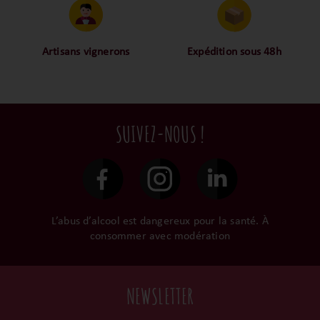
proche des consommateurs
approuvé toutes les
! La proximité, le partage,
bouteilles sélectionnées,
la confiance font partie de
alors oui ça fait beaucoup
notre ADN c’est pourquoi
mais nous sommes des
Artisans vignerons
Expédition sous 48h
nous limitons les
amoureux-exigeants du vin.
Ils cultivent leurs vignes
Conditionnées dans un
intermédiaires et
tout en respectant leur
emballage anti-casse, vos
privilégions les nos achats
terroir, iIs aiment
commandes sont toutes
en direct du domaine.
tellement leurs vins qu’ils
traitées dans un délai de
SUIVEZ-NOUS !
le gardent précieusement
48h et confiées aux
dans leur propre cave et
transporteurs.
surtout ils partagent leur
passion avec nous.
L’abus d’alcool est dangereux pour la santé. À
consommer avec modération
NEWSLETTER