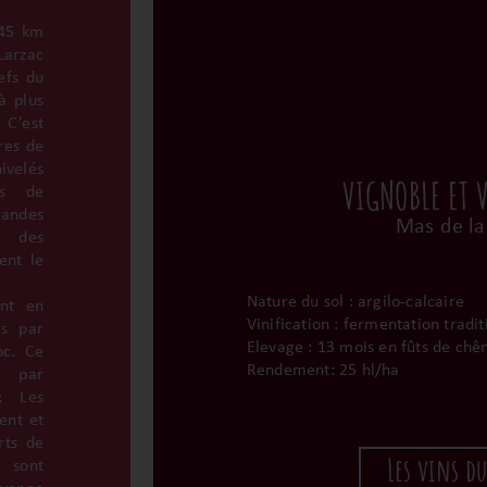
 45 km
Larzac
efs du
à plus
 C’est
res de
ivelés
VIGNOBLE ET 
es de
randes
Mas de la
t des
ent le
Nature du sol : argilo-calcaire
ont en
Vinification : fermentation tradi
es par
Elevage : 13 mois en fûts de chên
oc. Ce
Rendement: 25 hl/ha
 par
; Les
ent et
rts de
Les vins d
 sont