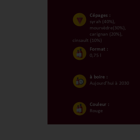
Cépages :
syrah (40%),
mourvèdre(30%),
carignan (20%),
cinsault (10%)
Format :
0,75 l
à boire :
Aujourd'hui à 2030
Couleur :
Rouge