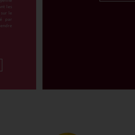
oyenne
nt les
 sur le
ié par
scendre