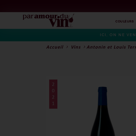
COULEURS
ICI, ON NE VE
Accueil
Vins
Antonin et Louis Ter
2
0
2
1