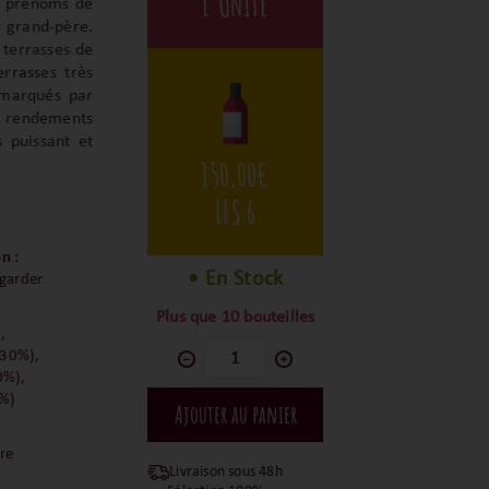
L'UNITÉ
es prénoms de
r grand-père.
 terrasses de
errasses très
, marqués par
 rendements
 puissant et
150,00
€
LES 6
n :
• En Stock
 garder
Plus que 10 bouteilles
,
30%),
0%),
0%)
ire
Livraison sous 48h