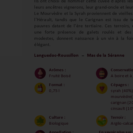
Ils ont choisi de nommer cette cuvée d'après l
leurs ancêtres vignerons, leur grand-oncle et leu
Le Mourvèdre et la Syrah proviennent de vieilles
l'Hérault, tandis que le Carignan est issu de t
pauvres datant de l'ère tertiaire. Ces terroirs
une forte présence de galets roulés et des
modestes, donnent naissance à un vin à la fois
élégant.
Languedoc-Roussillon
Mas de la Séranne
Arômes :
Conservatio
Fruité Boisé
A boire et à
Format :
Cépages :
0,75 l
syrah (40%)
mourvèdre(
carignan (2
cinsault (1
Culture :
Terroir :
Biologique
Argilo-calca
Appellation :
En savoir plus sur