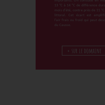
importants. On constate en m
13 °C à 14 °C de différence dura
mois d’été, contre près de 11 °C
littoral. Cet écart est amplif
l’air frais ou froid qui peut de
du Causse.
+ sur le domaine