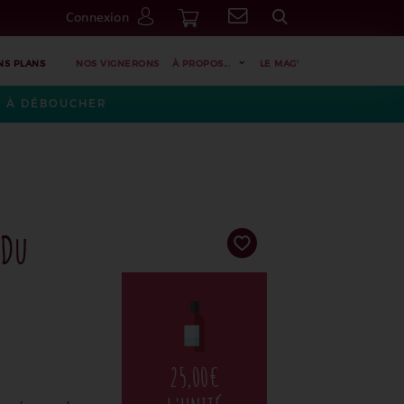
Connexion
Go
NS PLANS
NOS VIGNERONS
À PROPOS...
LE MAG'
ES À DÉBOUCHER
 Du
25,00
€