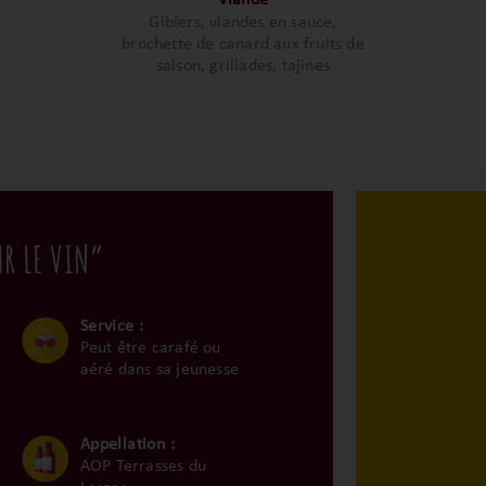
Viande
Gibiers, viandes en sauce,
brochette de canard aux fruits de
saison, grillades, tajines
UR LE VIN”
Service :
Peut être carafé ou
aéré dans sa jeunesse
Appellation :
AOP Terrasses du