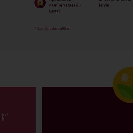
AOP Terrasses du
le vin
Larzac
* Contient des sulfites
ER”