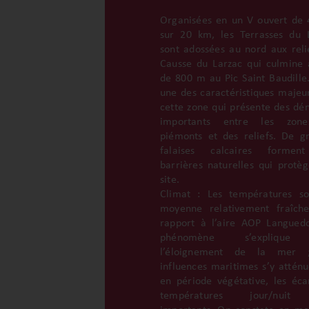
Organisées en un V ouvert de
sur 20 km, les Terrasses du 
sont adossées au nord aux reli
Causse du Larzac qui culmine 
de 800 m au Pic Saint Baudille.
une des caractéristiques majeu
cette zone qui présente des dén
importants entre les zon
piémonts et des reliefs. De g
falaises calcaires formen
barrières naturelles qui protèg
site.
Climat : Les températures s
moyenne relativement fraîch
rapport à l’aire AOP Langued
phénomène s’explique
l’éloignement de la mer 
influences maritimes s’y atténu
en période végétative, les éca
températures jour/nuit