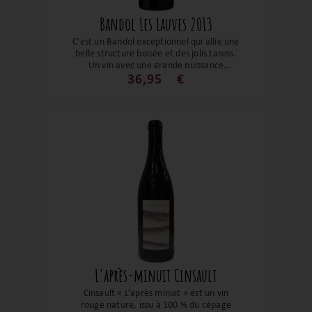
Bandol Les Lauves 2013
C'est un Bandol exceptionnel qui allie une
belle structure boisée et des jolis tanins.
Un vin avec une grande puissance
aromatique, une bouche suave et
36,95
€
beaucoup de profondeur. Une
gourmandise et une belle fraîcheur en
font une valeur sûre de l’appellation ! A
déguster dès aujourd'hui ou dans
quelques années.
L'après-minuit Cinsault
Cinsault « L’après minuit » est un vin
rouge nature, issu à 100 % du cépage