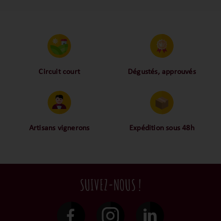
grand domaine ! Atypique et si
fascinant !
Circuit court
Dégustés, approuvés
Proche des vignerons,
Nos palais ont dégusté et
proche des consommateurs
approuvé toutes les
! La proximité, le partage,
bouteilles sélectionnées,
la confiance font partie de
alors oui ça fait beaucoup
notre ADN c’est pourquoi
mais nous sommes des
Artisans vignerons
Expédition sous 48h
nous limitons les
amoureux-exigeants du vin.
Ils cultivent leurs vignes
Conditionnées dans un
intermédiaires et
tout en respectant leur
emballage anti-casse, vos
privilégions les nos achats
terroir, iIs aiment
commandes sont toutes
en direct du domaine.
tellement leurs vins qu’ils
traitées dans un délai de
SUIVEZ-NOUS !
le gardent précieusement
48h et confiées aux
dans leur propre cave et
transporteurs.
surtout ils partagent leur
passion avec nous.