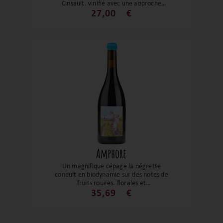
Cinsault, vinifié avec une approche
minimaliste, frais, gourmand et d’une
27,00
€
grande buvabilité, fidèle à l’esprit
spontané et animé d’Élémentaires Vins.
Amphore
Un magnifique cépage la négrette
conduit en biodynamie sur des notes de
fruits rouges, florales et
empyreumatiques, le tout soutenu par
35,69
€
une belle finesse. En bouche c’est
gourmand, fin, avec un très bel équilibre.
Un grand vin élevé en amphore pour un