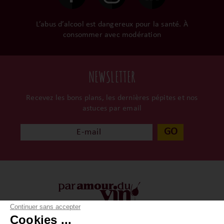
L’abus d’alcool est dangereux pour la santé. À
consommer avec modération
NEWSLETTER
Recevez les bons plans, les dernières pépites et nos
astuces par email
GO
Continuer sans accepter
Cookies ...