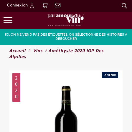
Connexion
Go
ICI, ON NE VEND PAS DES ÉTIQUETTES. ON SÉLECTIONNE DES HISTOIRES À
DÉBOUCHER
Accueil
Vins
Améthyste 2020 IGP Des
Alpilles
2
0
2
0