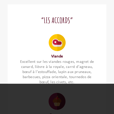
“LES ACCORDS”
Viande
Excellent sur les viandes rouges, magret de
canard, lièvre à la royale, carré d'agneau,
bœuf à l'estouffade, lapin aux pruneaux,
barbecues, pizza orientale, tournedos de
bœuf, les civets, etc.