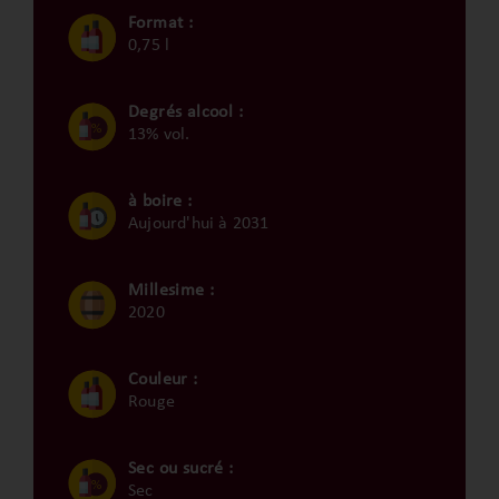
Format :
0,75 l
Degrés alcool :
13% vol.
à boire :
Aujourd'hui à 2031
Millesime :
2020
Couleur :
Rouge
Sec ou sucré :
Sec