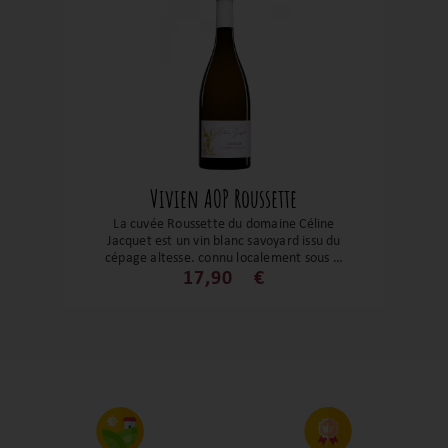
Vivien AOP Roussette
La cuvée Roussette du domaine Céline
Jacquet est un vin blanc savoyard issu du
cépage altesse, connu localement sous le
nom de roussette. Ce vin exprime un style
17,90
€
à la fois fin, tendu et légèrement ample,
qui met en valeur la noblesse naturelle de
ce cépage alpin. Il se distingue par une
aromatique délicate et une structure plus
riche que les jacquères, tout en
conservant une fraîcheur caractéristique
des terroirs de montagne.