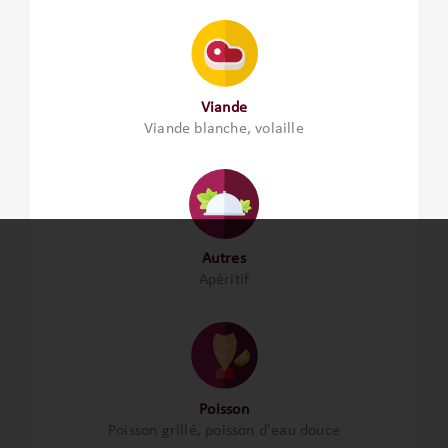
Viande
Viande blanche, volaille
Autres
Apéritif
Poisson
Poisson grillé, poisson d'eau douce