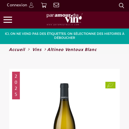
Connexion
Go
ICI, ON NE VEND PAS DES ÉTIQUETTES. ON SÉLECTIONNE DES HISTOIRES À
DÉBOUCHER
Accueil
Vins
Altineo Ventoux Blanc
2
0
2
5