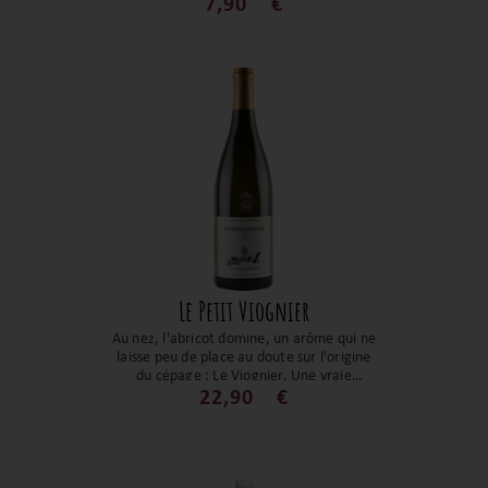
ou dans les 3 prochaines années. Cette
7,90
€
cuvée s’associe à merveille avec des
poissons comme la dorade au fenouil, un
dos de cabillaud aux épices, des pâtes aux
palourdes mais aussi des volailles ou
fromages de chèvre.
Le Petit Viognier
Au nez, l'abricot domine, un arôme qui ne
laisse peu de place au doute sur l'origine
du cépage : Le Viognier. Une vraie
gourmandise et qui est une belle pépite
22,90
€
qui nous rappelle une appellation plus
prestigieuse, le Condrieu. Un grand vin à
prix modéré.