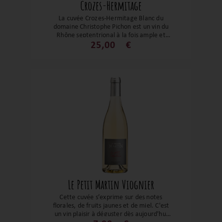
Crozes-Hermitage
La cuvée Crozes-Hermitage Blanc du
domaine Christophe Pichon est un vin du
Rhône septentrional à la fois ample et
précis, qui met en valeur l’expression
25,00
€
naturelle de la marsanne et de la
roussanne. Un blanc harmonieux, alliant
richesse maîtrisée, fraîcheur et élégance,
fidèle au style soigné et lisible du
domaine.
Le Petit Martin Viognier
Cette cuvée s’exprime sur des notes
florales, de fruits jaunes et de miel. C'est
un vin plaisir à déguster dès aujourd'hui