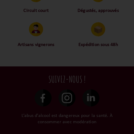
Circuit court
Dégustés, approuvés
Proche des vignerons,
Nos palais ont dégusté et
proche des consommateurs
approuvé toutes les
! La proximité, le partage,
bouteilles sélectionnées,
la confiance font partie de
alors oui ça fait beaucoup
notre ADN c’est pourquoi
mais nous sommes des
Artisans vignerons
Expédition sous 48h
nous limitons les
amoureux-exigeants du vin.
Ils cultivent leurs vignes
Conditionnées dans un
intermédiaires et
tout en respectant leur
emballage anti-casse, vos
privilégions les nos achats
terroir, iIs aiment
commandes sont toutes
en direct du domaine.
tellement leurs vins qu’ils
traitées dans un délai de
SUIVEZ-NOUS !
le gardent précieusement
48h et confiées aux
dans leur propre cave et
transporteurs.
surtout ils partagent leur
passion avec nous.
L’abus d’alcool est dangereux pour la santé. À
consommer avec modération