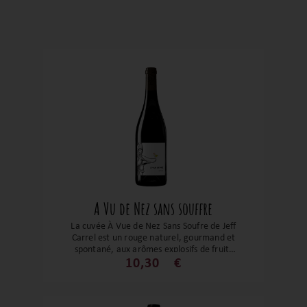
A Vu de Nez sans souffre
La cuvée À Vue de Nez Sans Soufre de Jeff
Carrel est un rouge naturel, gourmand et
spontané, aux arômes explosifs de fruits
rouges. Frais, digeste et convivial, c’est le
10,30
€
vin de copains par excellence, qui séduit
par sa pureté et son authenticité.