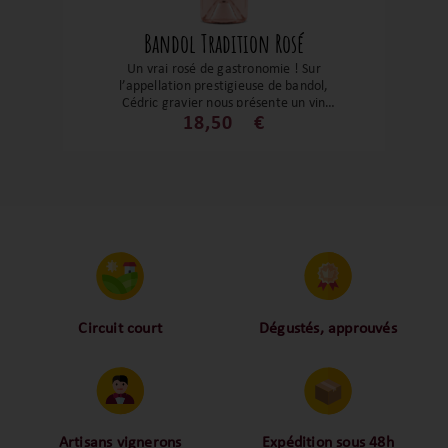
Bandol Tradition Rosé
Un vrai rosé de gastronomie ! Sur
l’appellation prestigieuse de bandol,
Cédric gravier nous présente un vin
complexe ou les notes de fruits rouges
18,50
€
d’agrumes confits se mêlent aux épices
douces. Un Bandol rosé d’une grande
finesse, fruité et puissant à la fois.
Circuit court
Dégustés, approuvés
Proche des vignerons,
Nos palais ont dégusté et
proche des consommateurs
approuvé toutes les
! La proximité, le partage,
bouteilles sélectionnées,
la confiance font partie de
alors oui ça fait beaucoup
notre ADN c’est pourquoi
mais nous sommes des
Artisans vignerons
Expédition sous 48h