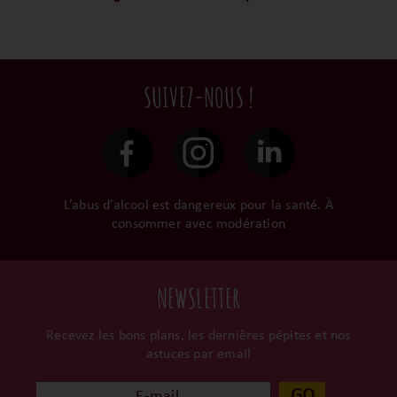
nous limitons les
amoureux-exigeants du vin.
Ils cultivent leurs vignes
Conditionnées dans un
intermédiaires et
tout en respectant leur
emballage anti-casse, vos
privilégions les nos achats
terroir, iIs aiment
commandes sont toutes
en direct du domaine.
tellement leurs vins qu’ils
traitées dans un délai de
SUIVEZ-NOUS !
le gardent précieusement
48h et confiées aux
dans leur propre cave et
transporteurs.
surtout ils partagent leur
passion avec nous.
L’abus d’alcool est dangereux pour la santé. À
consommer avec modération
NEWSLETTER
Recevez les bons plans, les dernières pépites et nos
astuces par email
GO