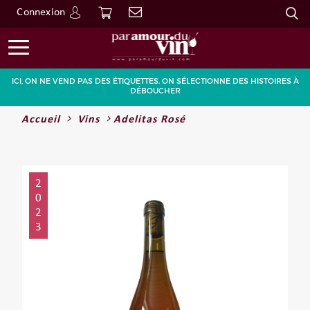
Connexion
Go
ICI, ON NE VEND PAS DES ÉTIQUETTES. ON SÉLECTIONNE DES HISTOIRES À
DÉBOUCHER
Accueil
Vins
Adelitas Rosé
2
0
2
3