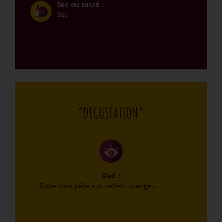
Sec ou sucré :
Sec
“DEGUSTATION”
Oeil :
Robe rose pâle aux reflets orangés.