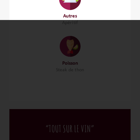
Autres
Apéritif
Poisson
Steak de thon
“TOUT SUR LE VIN”