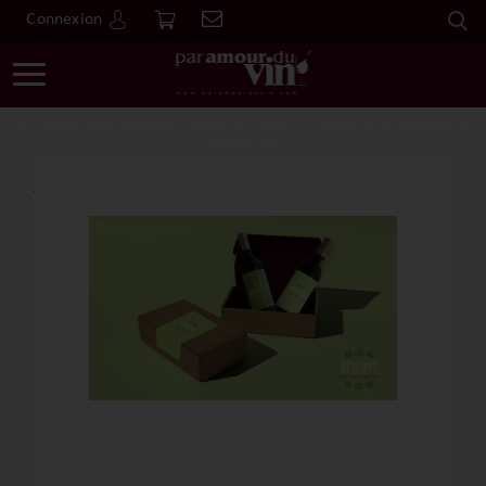
Connexion
Go
ICI, ON NE VEND PAS DES ÉTIQUETTES. ON SÉLECTIONNE DES HISTOIRES À
DÉBOUCHER
Accueil
Ma box
Biocoup