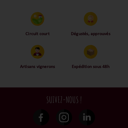
Circuit court
Dégustés, approuvés
Proche des vignerons,
Nos palais ont dégusté
proche des
et approuvé toutes les
consommateurs ! La
bouteilles sélectionnées,
proximité, le partage, la
alors oui ça fait
confiance font partie de
beaucoup mais nous
Artisans vignerons
Expédition sous 48h
notre ADN c’est
sommes des amoureux-
Ils cultivent leurs vignes
Conditionnées dans un
pourquoi nous limitons
exigeants du vin.
tout en respectant leur
emballage anti-casse,
les intermédiaires et
terroir, iIs aiment
vos commandes sont
privilégions les nos
tellement leurs vins
toutes traitées dans un
achats en direct du
SUIVEZ-NOUS !
qu’ils le gardent
délai de 48h et confiées
domaine.
précieusement dans leur
aux transporteurs.
propre cave et surtout
ils partagent leur
passion avec nous.