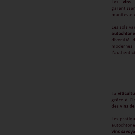
Les
vins
garantissan
manifeste d
Les sols va
autochtone
diversité 
modernes
l'authentic
La
viticult
grâce à l'
des
vins de
Les pratiqu
autochtones
vins savoy