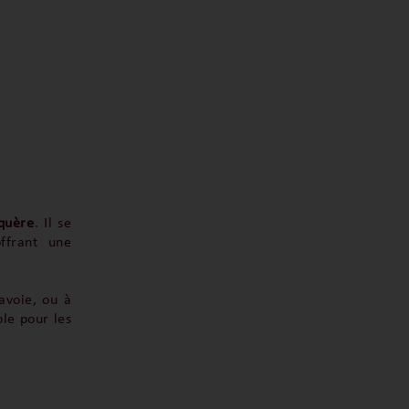
quère
. Il se
offrant une
avoie, ou à
ble pour les