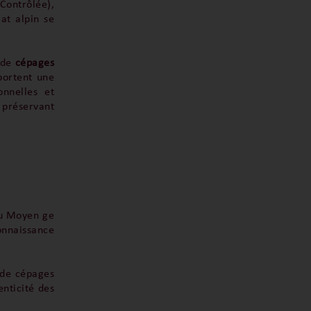
ontrôlée),
mat alpin se
n de
cépages
portent une
onnelles et
réservant
au Moyen ge
onnaissance
n de cépages
enticité des