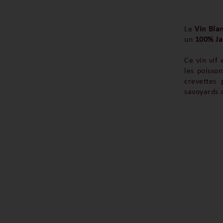
Le
Vin Bla
un
100% Ja
Ce vin vif
les poisso
crevettes
savoyards c