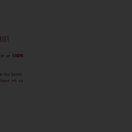
RUET
est un
100%
e les Saint-
cheur et sa