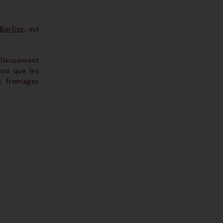
Berlioz
, est
illeusement
nsi que les
s fromages