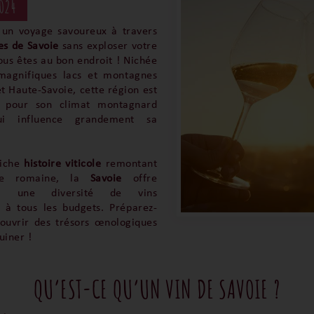
024
 un voyage savoureux à travers
es de Savoie
sans exploser votre
ous êtes au bon endroit ! Nichée
magnifiques lacs et montagnes
t Haute-Savoie, cette région est
pour son climat montagnard
ui influence grandement sa
riche
histoire viticole
remontant
ue romaine, la
Savoie
offre
hui une diversité de vins
s à tous les budgets. Préparez-
ouvrir des trésors œnologiques
uiner !
QU’EST-CE QU’UN VIN DE SAVOIE ?