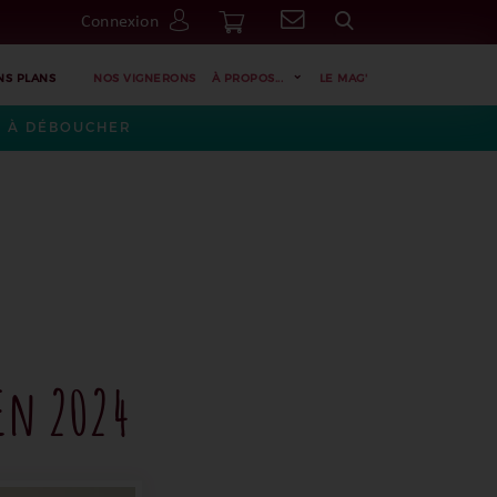
Connexion
Go
NS PLANS
NOS VIGNERONS
À PROPOS...
LE MAG'
ES À DÉBOUCHER
 En 2024