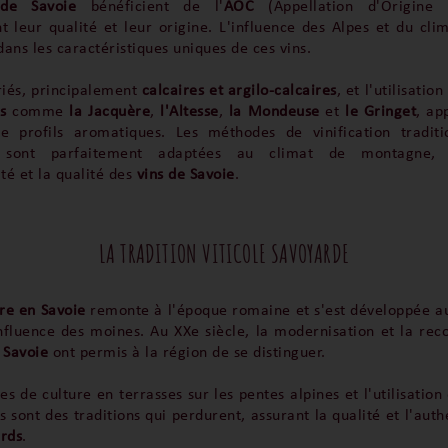
 de Savoie
bénéficient de l'
AOC
(Appellation d'Origine C
t leur qualité et leur origine. L'influence des Alpes et du cli
ans les caractéristiques uniques de ces vins.
riés, principalement
calcaires et argilo-calcaires
, et l'utilisatio
s
comme
la
Jacquère
,
l'Altesse
,
la
Mondeuse
et
le
Gringet
, ap
de profils aromatiques. Les méthodes de vinification traditi
 sont parfaitement adaptées au climat de montagne, p
ité et la qualité des
vins de Savoie
.
LA TRADITION VITICOLE SAVOYARDE
ure en Savoie
remonte à l'époque romaine et s'est développée 
influence des moines. Au XXe siècle, la modernisation et la rec
 Savoie
ont permis à la région de se distinguer.
es de culture en terrasses sur les pentes alpines et l'utilisatio
 sont des traditions qui perdurent, assurant la qualité et l'auth
ards
.