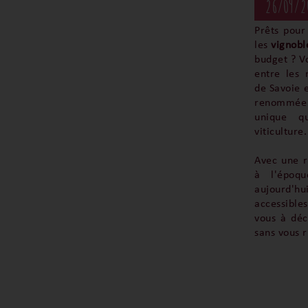
26/09/2
Prêts pour
les
vignobl
budget ? V
entre les 
de Savoie e
renommée 
unique q
viticulture.
Avec une 
à l'époq
aujourd'
accessible
vous à déc
sans vous r