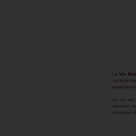
Le
Vin Bla
caractéri
expérience 
Ce vin est
savourer en
amateurs de