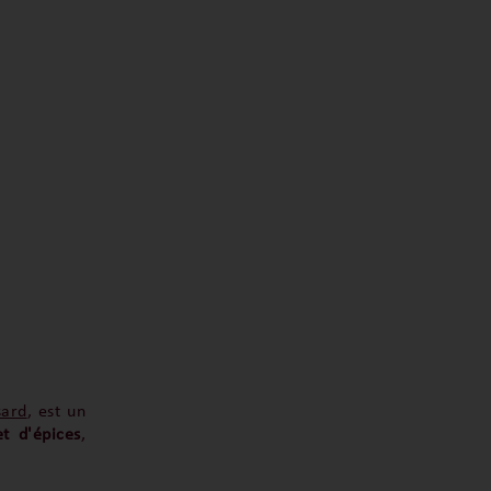
sard
, est un
et d'épices
,