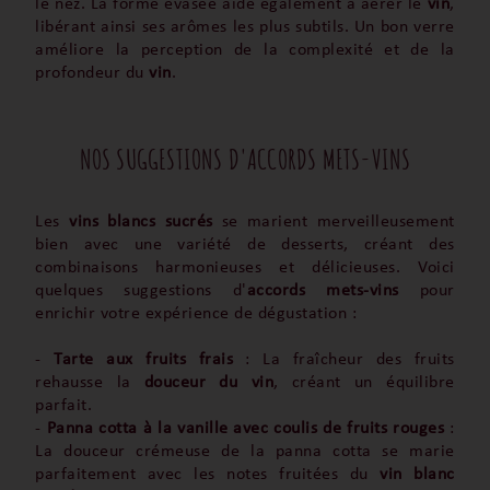
le nez. La forme évasée aide également à aérer le
vin
,
libérant ainsi ses arômes les plus subtils. Un bon verre
améliore la perception de la complexité et de la
profondeur du
vin
.
NOS SUGGESTIONS D'ACCORDS METS-VINS
Les
vins blancs sucrés
se marient merveilleusement
bien avec une variété de desserts, créant des
combinaisons harmonieuses et délicieuses. Voici
quelques suggestions d'
accords mets-vins
pour
enrichir votre expérience de dégustation :
-
Tarte aux fruits frais
: La fraîcheur des fruits
rehausse la
douceur du vin
, créant un équilibre
parfait.
-
Panna cotta à la vanille avec coulis de fruits rouges
:
La douceur crémeuse de la panna cotta se marie
parfaitement avec les notes fruitées du
vin blanc