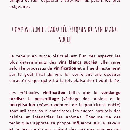
unique et leur capacité à captiver les palais les plus
exigeants.
COMPOSITION ET CARACTÉRISTIQUES DU VIN BLANC
SUCRÉ
La teneur en sucre résiduel est l'un des aspects les
plus déterminants des
vins blancs sucrés
. Elle varie
selon le processus de
vinification
et influe directement
sur le goût final du vin, lui conférant une douceur
caractéristique qui est à la fois plaisante et équilibrée.
Les méthodes
vinification
telles que la
vendange
tardive
, le
passerillage
(séchage des raisins) et la
botrytisation
(développement de la pourriture noble)
sont utilisées pour concentrer les sucres naturels des
raisins et intensifier les arômes. Chacune de ces
techniques apporte sa propre influence sur la saveur
et la texture du vin, créant des nuances uniques qui