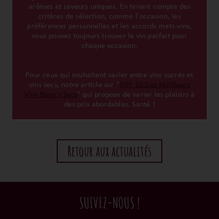
arômes et saveurs uniques. En tenant compte des
critères de sélection, comme l'occasion, les
préférences personnelles et les accords mets-vins,
vous pouvez toujours trouver le vin parfait pour
chaque occasion.
Pour ceux qui souhaitent varier entre vins sucrés et
vins secs, notre article sur "
TOP 10 Des Meilleurs
Vins Blancs Secs
" qui propose de varier les plaisirs à
des prix abordables. Santé !
Retour aux actualités
SUIVEZ-NOUS !