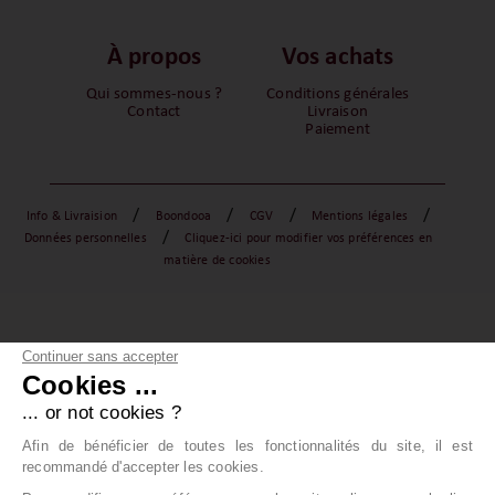
À propos
Vos achats
Qui sommes-nous ?
Conditions générales
Contact
Livraison
Paiement
/
/
/
/
Info & Livraision
Boondooa
CGV
Mentions légales
/
Données personnelles
Cliquez-ici pour modifier vos préférences en
matière de cookies
Continuer sans accepter
Cookies ...
... or not cookies ?
Afin de bénéficier de toutes les fonctionnalités du site, il est
recommandé d'accepter les cookies.