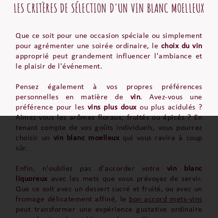
LES CRITÈRES DE SÉLECTION D'UN VIN BLANC MOELLEUX
Que ce soit pour une occasion spéciale ou simplement
pour agrémenter une soirée ordinaire, le
choix du vin
approprié peut grandement influencer l'ambiance et
le plaisir de l'événement.
Pensez également à vos propres préférences
personnelles en matière de
vin
. Avez-vous une
préférence pour les
vins plus doux
ou plus acidulés ?
Aimez-vous les arômes floraux, fruités ou épicés ? En
tenant compte de vos goûts individuels, vous pourrez
choisir un
vin blanc moelleux
qui vous ravira à coup
sûr.
Enfin, n'oubliez pas d'accorder votre
vin blanc
liquoreux
avec les mets que vous prévoyez de servir.
Que ce soit avec un dessert sucré et fruité, ou avec un
fromage délicatement affiné, le
bon accord mets-vins
peut transformer une expérience gustative ordinaire